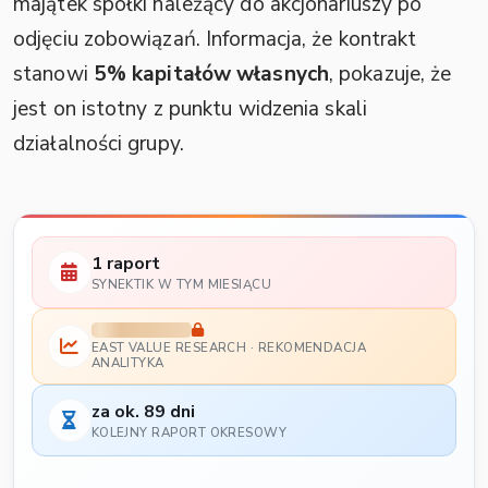
majątek spółki należący do akcjonariuszy po
odjęciu zobowiązań. Informacja, że kontrakt
stanowi
5% kapitałów własnych
, pokazuje, że
jest on istotny z punktu widzenia skali
działalności grupy.
1 raport
SYNEKTIK W TYM MIESIĄCU
EAST VALUE RESEARCH · REKOMENDACJA
ANALITYKA
za ok. 89 dni
KOLEJNY RAPORT OKRESOWY