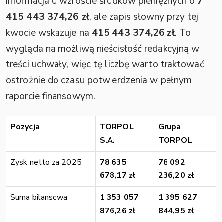
informacja o wzroście środków pieniężnych o
7
415 443 374,26 zł
, ale zapis słowny przy tej
kwocie wskazuje na
415 443 374,26 zł
. To
wygląda na możliwą nieścisłość redakcyjną w
treści uchwały, więc tę liczbę warto traktować
ostrożnie do czasu potwierdzenia w pełnym
raporcie finansowym.
Pozycja
TORPOL
Grupa
S.A.
TORPOL
Zysk netto za 2025
78 635
78 092
678,17 zł
236,20 zł
Suma bilansowa
1 353 057
1 395 627
876,26 zł
844,95 zł