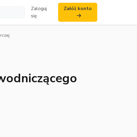
Zaloguj
Załóż konto
się
rczej
wodniczącego