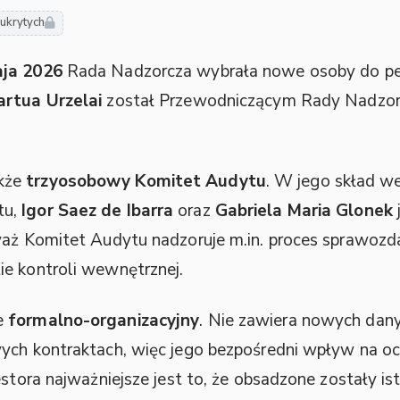
 ukrytych
ja 2026
Rada Nadzorcza wybrała nowe osoby do pełn
artua Urzelai
został Przewodniczącym Rady Nadzor
kże
trzyosobowy Komitet Audytu
. W jego skład we
tu,
Igor Saez de Ibarra
oraz
Gabriela Maria Glonek
waż Komitet Audytu nadzoruje m.in. proces sprawozd
ie kontroli wewnętrznej.
e
formalno-organizacyjny
. Nie zawiera nowych dany
wych kontraktach, więc jego bezpośredni wpływ na 
estora najważniejsze jest to, że obsadzone zostały is