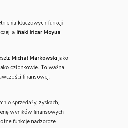
ienia kluczowych funkcji
czej, a
Iñaki Irizar Moyua
szli:
Michał Markowski
jako
jako członkowie. To ważna
awczości finansowej,
ch o sprzedaży, zyskach,
ocenę wyników finansowych
totne funkcje nadzorcze