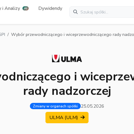
 i Analizy
Dywidendy
AI
SPI
Wybór przewodniczącego i wiceprzewodniczącego rady nadzo
odniczącego i wiceprze
rady nadzorczej
25.05.2026
Zmiany w organach spółki
ULMA (ULM)