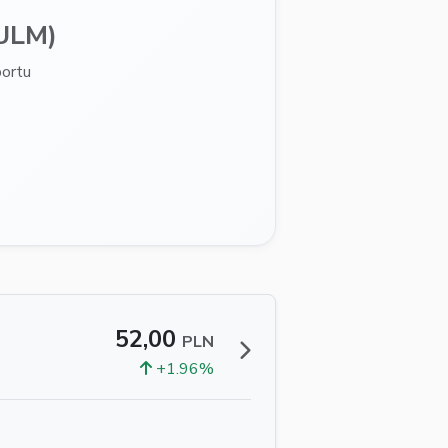
ULM)
ortu
52,00
PLN
+1.96%