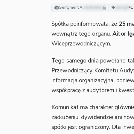
Sentyment AI:
neutralny
zarząd
+1
Spółka poinformowała, że
25 ma
wewnątrz tego organu.
Aitor Ig
Wiceprzewodniczącym.
Tego samego dnia powołano ta
Przewodniczący Komitetu Audy
informacja organizacyjna, ponie
współpracę z audytorem i kwest
Komunikat ma charakter główni
zadłużeniu, dywidendzie ani no
spółki jest ograniczony. Dla inw