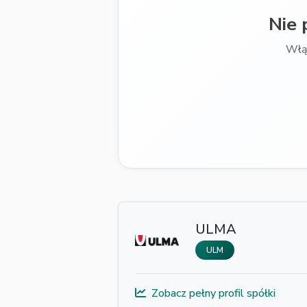
Nie 
Włą
ULMA
ULM
Zobacz pełny profil spółki