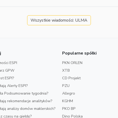
Wszystkie wiadomości: ULMA
j
Popularne spółki
ości ESPI
PKN ORLEN
arz GPW
XTB
est ESPI?
CD Projekt
ałają Alerty ESPI?
PZU
iała Podsumowanie tygodnia?
Allegro
ałają rekomendacje analityków?
KGHM
ałają analizy domów maklerskich?
PKO BP
z czasu na giełdę?
Dino Polska