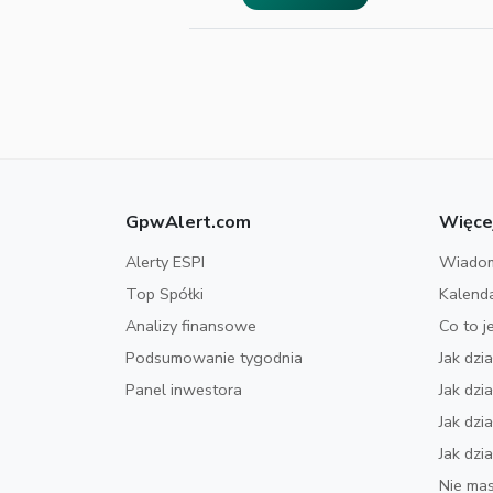
GpwAlert.com
Więce
Alerty ESPI
Wiadom
Top Spółki
Kalend
Analizy finansowe
Co to j
Podsumowanie tygodnia
Jak dzi
Panel inwestora
Jak dz
Jak dzi
Jak dzi
Nie mas