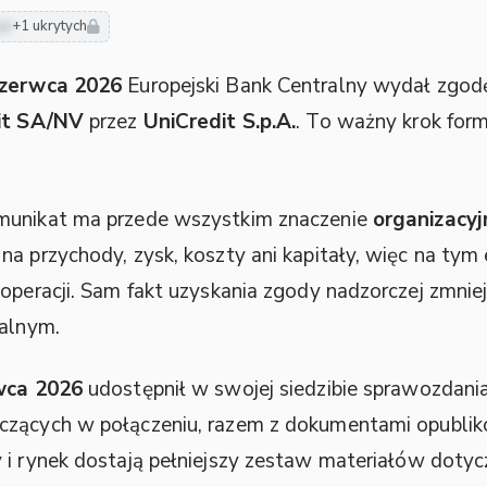
je
+1 ukrytych
czerwca 2026
Europejski Bank Centralny wydał zgod
it SA/NV
przez
UniCredit S.p.A.
. To ważny krok form
omunikat ma przede wszystkim znaczenie
organizacyj
a przychody, zysk, koszty ani kapitały, więc na tym 
operacji. Sam fakt uzyskania zgody nadzorczej zmniej
malnym.
wca 2026
udostępnił w swojej siedzibie sprawozdani
iczących w połączeniu, razem z dokumentami opubli
y i rynek dostają pełniejszy zestaw materiałów dotyc