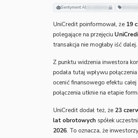
Sentyment AI:
pozytywny
akwizyc
UniCredit poinformował, że
19 
polegające na przejęciu
UniCred
transakcja nie mogłaby iść dalej.
Z punktu widzenia inwestora k
podała tutaj wpływu połączenia n
ocenić finansowego efektu całej 
połączenia utknie na etapie for
UniCredit dodał też, że
23 czer
lat obrotowych
spółek uczestn
2026
. To oznacza, że inwestorz