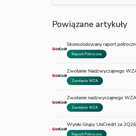
Powiązane artykuły
Skonsolidowany raport półroczn
Raport Półroczny
Zwołanie Nadzwyczajnego WZA
Zwołanie WZA
Zwołanie nadzwyczajnego WZA 
Zwołanie WZA
Wyniki Grupy UniCredit za 2Q2
Raport Półroczny