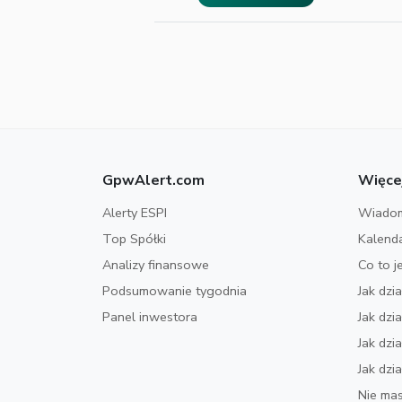
GpwAlert.com
Więce
Alerty ESPI
Wiadom
Top Spółki
Kalend
Analizy finansowe
Co to j
Podsumowanie tygodnia
Jak dzi
Panel inwestora
Jak dz
Jak dzi
Jak dzi
Nie mas