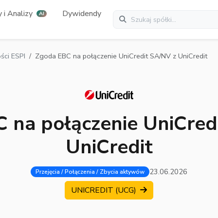
 i Analizy
Dywidendy
AI
ci ESPI
Zgoda EBC na połączenie UniCredit SA/NV z UniCredit
 na połączenie UniCred
UniCredit
23.06.2026
Przejęcia / Połączenia / Zbycia aktywów
UNICREDIT (UCG)