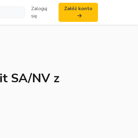
Zaloguj
Załóż konto
się
it SA/NV z