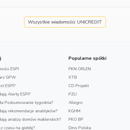
Wszystkie wiadomości: UNICREDIT
j
Popularne spółki
ości ESPI
PKN ORLEN
arz GPW
XTB
est ESPI?
CD Projekt
ałają Alerty ESPI?
PZU
iała Podsumowanie tygodnia?
Allegro
ałają rekomendacje analityków?
KGHM
ałają analizy domów maklerskich?
PKO BP
z czasu na giełdę?
Dino Polska