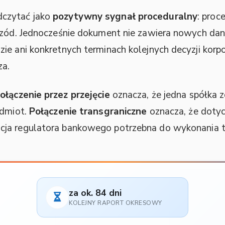
dczytać jako
pozytywny sygnał proceduralny
: proc
przód. Jednocześnie dokument nie zawiera nowych da
ie ani konkretnych terminach kolejnych decyzji korpo
za.
ołączenie przez przejęcie
oznacza, że jedna spółka z
odmiot.
Połączenie transgraniczne
oznacza, że dotyc
cja regulatora bankowego potrzebna do wykonania tak
za ok. 84 dni
KOLEJNY RAPORT OKRESOWY