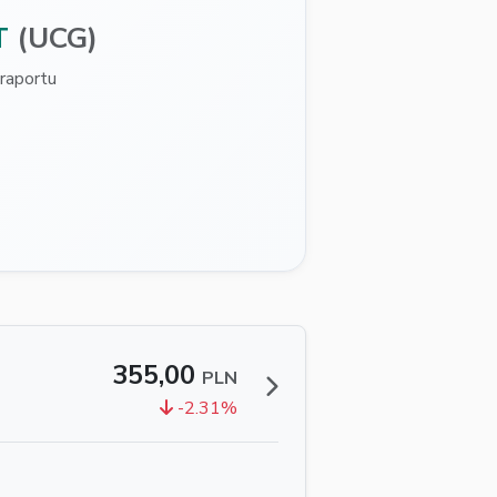
T
(UCG)
raportu
355,00
PLN
-2.31%