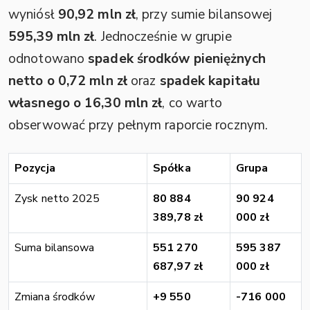
wyniósł
90,92 mln zł
, przy sumie bilansowej
595,39 mln zł
. Jednocześnie w grupie
odnotowano
spadek środków pieniężnych
netto o 0,72 mln zł
oraz
spadek kapitału
własnego o 16,30 mln zł
, co warto
obserwować przy pełnym raporcie rocznym.
Pozycja
Spółka
Grupa
Zysk netto 2025
80 884
90 924
389,78 zł
000 zł
Suma bilansowa
551 270
595 387
687,97 zł
000 zł
Zmiana środków
+9 550
-716 000