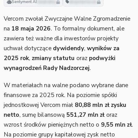
Sentyment AI:
neutralny
akcjonariusze
Vercom zwołał Zwyczajne Walne Zgromadzenie
na
18 maja 2026
. To formalny dokument, ale
zawiera też ważne dla inwestorów projekty
uchwał dotyczące
dywidendy
,
wyników za
2025 rok
,
zmiany statutu
oraz
podwyżki
wynagrodzeń Rady Nadzorczej
.
W materiałach na walne podano wybrane dane
finansowe za 2025 rok. Na poziomie spółki
jednostkowej Vercom miał
80,88 mln zł zysku
netto
, sumę bilansową
551,27 mln zł
oraz
wzrost środków pieniężnych netto o
9,55 mln zł
.
Na poziomie grupy kapitałowej zysk netto