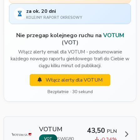
za ok. 20 dni
KOLEJNY RAPORT OKRESOWY
Nie przegap kolejnego ruchu na
VOTUM
(VOT)
Włącz alerty email dla VOTUM - podsumowanie
każdego nowego raportu giełdowego trafi do Ciebie w
ciągu kilku minut od publikacji.
Włącz alerty dla VOTUM
Bezpłatnie · 30 sekund
VOTUM
43,50
PLN
SWIG80
-0.34%
VOT