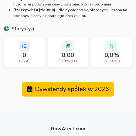
liczona na podstawie ceny z ostatniego dnia notowania
Rzeczywista (zielona)
- dla dywidend wypłaconych, liczona na
podstawie ceny z ostatniego dnia zakupu
Statystyki
0
0,00
0,0%
ILOŚĆ
ŚR. KWOTA
ŚR. STOPA
Dywidendy spółek w 2026
GpwAlert.com