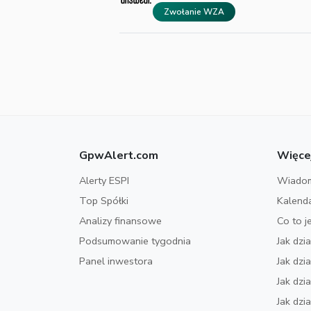
Zwołanie WZA
GpwAlert.com
Więce
Alerty ESPI
Wiadom
Top Spółki
Kalend
Analizy finansowe
Co to j
Podsumowanie tygodnia
Jak dzi
Panel inwestora
Jak dz
Jak dzi
Jak dzi