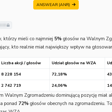
ANSWEAR (ANR)
usze
, którzy mieli co najmniej
5%
głosów na Walnym Zg
ujący, kto realnie miał największy wpływ na głosowa
Liczba akcji / głosów
Udział głosów na WZA
Ud
8 228 154
72,18%
4
2 742 719
24,06%
1
ym Walnym Zgromadzeniu dominującą pozycję miał a
 za ponad
72%
głosów obecnych na zgromadzeniu. To 
dczas WZA.