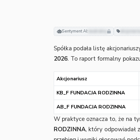
Sentyment AI:
neutralny
akcjonari
Spółka podała listę akcjonariuszy
2026
. To raport formalny pokaz
Akcjonariusz
KB_F FUNDACJA RODZINNA
AB_F FUNDACJA RODZINNA
W praktyce oznacza to, że na t
RODZINNA
, który odpowiadał
przebieg i wyniki głosowań po