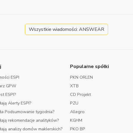
Wszystkie wiadomości: ANSWEAR
j
Popularne spółki
ości ESPI
PKN ORLEN
arz GPW
XTB
est ESPI?
CD Projekt
ałają Alerty ESPI?
PZU
iała Podsumowanie tygodnia?
Allegro
ałają rekomendacje analityków?
KGHM
ałają analizy domów maklerskich?
PKO BP