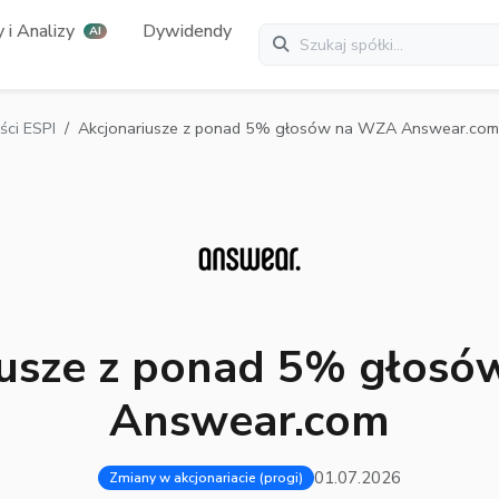
 i Analizy
Dywidendy
AI
ci ESPI
Akcjonariusze z ponad 5% głosów na WZA Answear.com
iusze z ponad 5% głos
Answear.com
01.07.2026
Zmiany w akcjonariacie (progi)