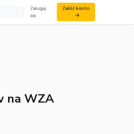
Zaloguj
Załóż konto
się
ów na WZA