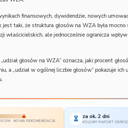
o wynikach finansowych, dywidendzie, nowych umowac
k jest taki, że struktura głosów na WZA była mocno
i właścicielskich, ale jednocześnie ogranicza wpływ
„udział głosów na WZA” oznacza, jaki procent głosó
 a „udział w ogólnej liczbie głosów” pokazuje ich ud
u.
za ok. 2 dni
OS DM · NOWA REKOMENDACJA
KOLEJNY RAPORT OKRE