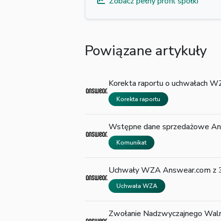
Zobacz pełny profil spółki
Powiązane artykuły
Korekta raportu o uchwałach WZ
Korekta raportu
Wstępne dane sprzedażowe Answ
Komunikat
Uchwały WZA Answear.com z 3
Uchwała WZA
Zwołanie Nadzwyczajnego Wal