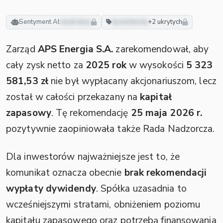
Sentyment AI:
neutralny
dywidenda
+2 ukrytych
Zarząd
APS Energia S.A.
zarekomendował, aby
cały zysk netto za
2025 rok
w wysokości
5 323
581,53 zł
nie był wypłacany akcjonariuszom, lecz
został w całości przekazany na
kapitał
zapasowy
. Tę rekomendację
25 maja 2026 r.
pozytywnie zaopiniowała także Rada Nadzorcza.
Dla inwestorów najważniejsze jest to, że
komunikat oznacza obecnie
brak rekomendacji
wypłaty dywidendy
. Spółka uzasadnia to
wcześniejszymi stratami, obniżeniem poziomu
kapitału zapasowego oraz potrzebą finansowania