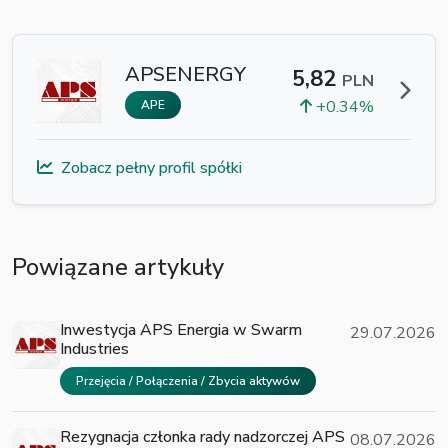
APSENERGY
5,82
PLN
+0.34%
APE
Zobacz pełny profil spółki
Powiązane artykuły
Inwestycja APS Energia w Swarm
29.07.2026
Industries
Przejęcia / Połączenia / Zbycia aktywów
Rezygnacja członka rady nadzorczej APS
08.07.2026