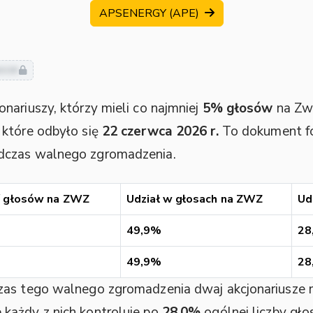
APSENERGY (APE)
usze
nariuszy, którzy mieli co najmniej
5% głosów
na Zw
 które odbyło się
22 czerwca 2026 r.
To dokument for
dczas walnego zgromadzenia.
 / głosów na ZWZ
Udział w głosach na ZWZ
Ud
49,9%
28
49,9%
28
zas tego walnego zgromadzenia dwaj akcjonariusze 
każdy z nich kontroluje po
28,0%
ogólnej liczby gł