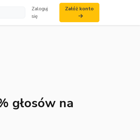
Zaloguj
Załóż konto
się
5% głosów na