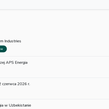
m Industries
wów
czej APS Energia
 czerwca 2026 r.
ia w Uzbekistanie