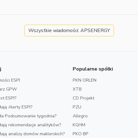
Wszystkie wiadomości: APSENERGY
j
Popularne spółki
ości ESPI
PKN ORLEN
arz GPW
XTB
est ESPI?
CD Projekt
ałają Alerty ESPI?
PZU
iała Podsumowanie tygodnia?
Allegro
ałają rekomendacje analityków?
KGHM
ałają analizy domów maklerskich?
PKO BP