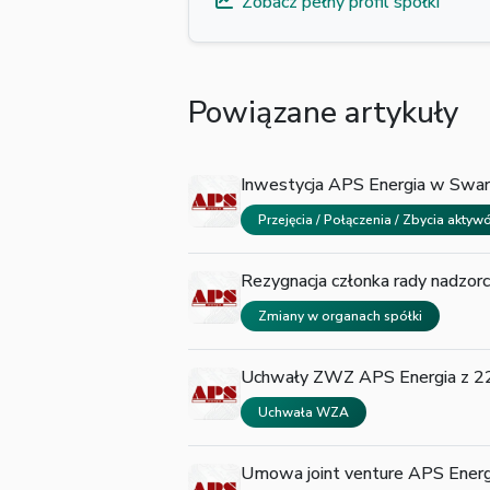
Zobacz pełny profil spółki
Powiązane artykuły
Inwestycja APS Energia w Swar
Przejęcia / Połączenia / Zbycia akty
Rezygnacja członka rady nadzor
Zmiany w organach spółki
Uchwały ZWZ APS Energia z 22
Uchwała WZA
Umowa joint venture APS Energ