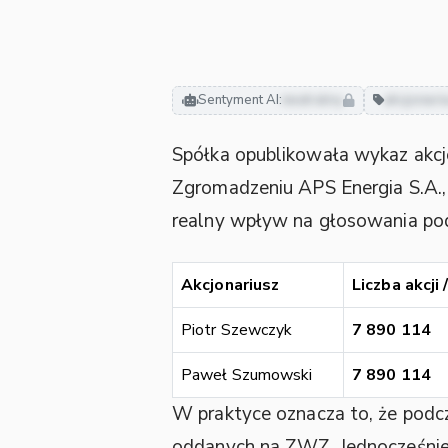
Sentyment AI:
neutralny
akcjonari
Spółka opublikowała wykaz akcjo
Zgromadzeniu APS Energia S.A.,
realny wpływ na głosowania po
Akcjonariusz
Liczba akcji
Piotr Szewczyk
7 890 114
Paweł Szumowski
7 890 114
W praktyce oznacza to, że podc
oddanych na ZWZ. Jednocześnie 