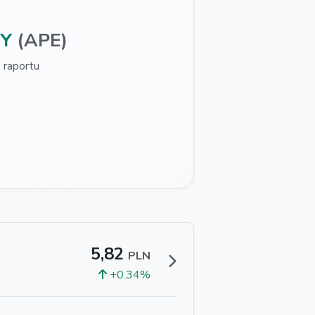
Y
(APE)
raportu
5,82
PLN
+0.34%