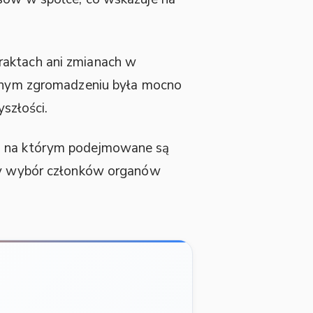
raktach ani zmianach w
walnym zgromadzeniu była mocno
szłości.
y, na którym podejmowane są
czy wybór członków organów