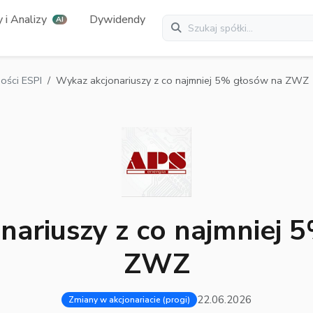
 i Analizy
Dywidendy
AI
ści ESPI
Wykaz akcjonariuszy z co najmniej 5% głosów na ZWZ
nariuszy z co najmniej 
ZWZ
22.06.2026
Zmiany w akcjonariacie (progi)