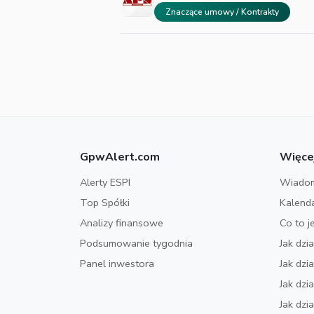
Znaczące umowy / Kontrakty
GpwAlert.com
Więce
Alerty ESPI
Wiadom
Top Spółki
Kalend
Analizy finansowe
Co to j
Podsumowanie tygodnia
Jak dzi
Panel inwestora
Jak dz
Jak dzi
Jak dzi