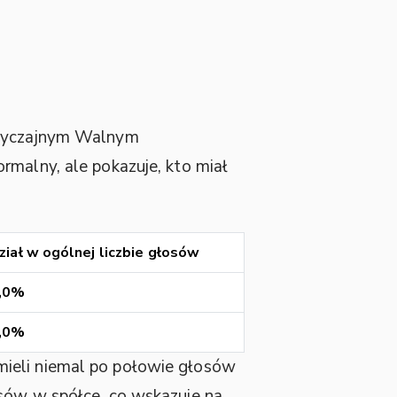
yczajnym Walnym
malny, ale pokazuje, kto miał
ział w ogólnej liczbie głosów
,0%
,0%
mieli niemal po połowie głosów
osów w spółce, co wskazuje na