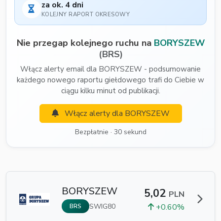
za ok. 4 dni
KOLEJNY RAPORT OKRESOWY
Nie przegap kolejnego ruchu na
BORYSZEW
(BRS)
Włącz alerty email dla BORYSZEW - podsumowanie
każdego nowego raportu giełdowego trafi do Ciebie w
ciągu kilku minut od publikacji.
Włącz alerty dla BORYSZEW
Bezpłatnie · 30 sekund
BORYSZEW
5,02
PLN
SWIG80
+0.60%
BRS