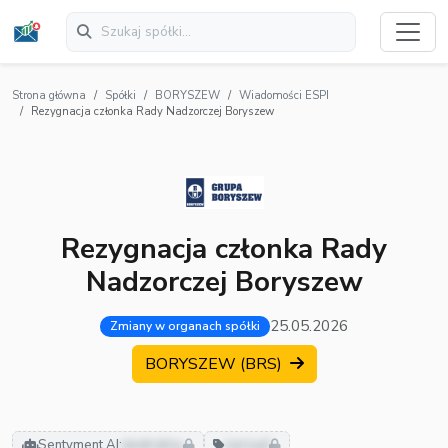
Strona główna
Spółki
BORYSZEW
Wiadomości ESPI
Rezygnacja członka Rady Nadzorczej Boryszew
Rezygnacja członka Rady
Nadzorczej Boryszew
25.05.2026
Zmiany w organach spółki
BORYSZEW (BRS)
Sentyment AI:
neutralny
zarząd