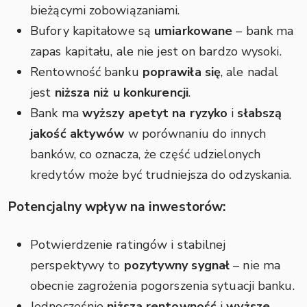
bieżącymi zobowiązaniami.
Bufory kapitałowe są
umiarkowane
– bank ma
zapas kapitału, ale nie jest on bardzo wysoki.
Rentowność banku
poprawiła się
, ale nadal
jest
niższa niż u konkurencji
.
Bank ma
wyższy apetyt na ryzyko
i
słabszą
jakość aktywów
w porównaniu do innych
banków, co oznacza, że część udzielonych
kredytów może być trudniejsza do odzyskania.
Potencjalny wpływ na inwestorów:
Potwierdzenie ratingów i stabilnej
perspektywy to
pozytywny sygnał
– nie ma
obecnie zagrożenia pogorszenia sytuacji banku.
Jednocześnie
niższa rentowność
i
wyższe