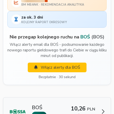
BM MBANK · REKOMENDACJA ANALITYKA
za ok. 3 dni
KOLEJNY RAPORT OKRESOWY
Nie przegap kolejnego ruchu na
BOŚ
(BOS)
Włącz alerty email dla BOŚ - podsumowanie każdego
nowego raportu giełdowego trafi do Ciebie w ciągu kilku
minut od publikacji.
Włącz alerty dla BOŚ
Bezpłatnie · 30 sekund
BOŚ
10,26
PLN