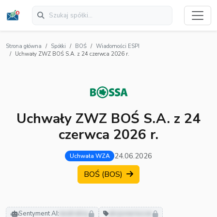
Strona główna
Spółki
BOŚ
Wiadomości ESPI
Uchwały ZWZ BOŚ S.A. z 24 czerwca 2026 r.
Uchwały ZWZ BOŚ S.A. z 24
czerwca 2026 r.
24.06.2026
Uchwała WZA
BOŚ (BOS)
Sentyment AI:
neutralny
akcjonariusze