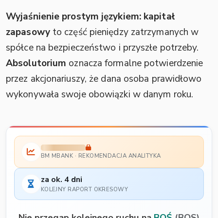
Wyjaśnienie prostym językiem:
kapitał
zapasowy
to część pieniędzy zatrzymanych w
spółce na bezpieczeństwo i przyszłe potrzeby.
Absolutorium
oznacza formalne potwierdzenie
przez akcjonariuszy, że dana osoba prawidłowo
wykonywała swoje obowiązki w danym roku.
BM MBANK · REKOMENDACJA ANALITYKA
za ok. 4 dni
KOLEJNY RAPORT OKRESOWY
Nie przegap kolejnego ruchu na
BOŚ
(BOS)