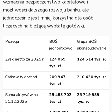
wzmacnia bezpieczeństwo kapitałowe i
możliwości dalszego rozwoju banku, ale
jednocześnie jest mniej korzystna dla osób
liczących na bieżącą wypłatę gotówki.
Pozycja
BOŚ
Grupa BOŚ
jednostkowo
skonsolidowanie
Zysk netto za 2025 r.
124 069
124 514 tys. zł
tys. zł
Całkowity dochód
209 947
210 430 tys. zł
tys. zł
Suma aktywów na
25 483 702
25 719 989
31.12.2025
tys. zł
tys. zł