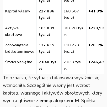
tys. zł
tys. zł
Kapitał własny
227 896
160 687
+41,8%
tys. zł
tys. zł
Aktywa
101 009
30 620 tys.
+229,9%
obrotowe
tys. zł
zł
Zobowiązania
132 615
110 223
+20,3%
krótkoterminowe
tys. zł
tys. zł
Środki pieniężne
7 040 tys.
2 033 tys.
+246,4%
zł
zł
To oznacza, że sytuacja bilansowa wyraźnie się
wzmocniła. Szczególnie ważny jest wzrost
kapitału własnego i aktywów obrotowych, który
wynika głównie z
emisji akcji serii M
. Spółka