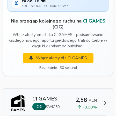
za ok. 18 dni
KOLEJNY RAPORT OKRESOWY
Nie przegap kolejnego ruchu na
CI GAMES
(CIG)
Włącz alerty email dla CI GAMES - podsumowanie
każdego nowego raportu giełdowego trafi do Ciebie w
ciągu kilku minut od publikacji.
Włącz alerty dla CI GAMES
Bezpłatnie · 30 sekund
CI GAMES
2,58
PLN
SWIG80
+0.00%
CIG