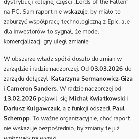
dystrybucji kolejnej części „Lords of the Fallen”
na PC. Sam raport nie wskazuje, by miało to
zaburzyć współpracę technologiczną z Epic, ale
dla inwestorów to sygnał, że model
komercjalizacji gry uległ zmianie.
W obszarze władz spółki doszło do zmian w
zarządzie i radzie nadzorczej. Od
03.03.2026
do
zarządu dołączyli
Katarzyna Sermanowicz-Giza
i
Cameron Sanders
. W radzie nadzorczej od
13.02.2026
pojawili się
Michał Kwiatkowski
i
Dariusz Kulgawczuk
, a z funkcji odszedł
Paul
Schempp
. To ważne organizacyjnie, choć raport
nie wskazuje bezpośrednio, by zmiany te już
wpływały na wyniki.