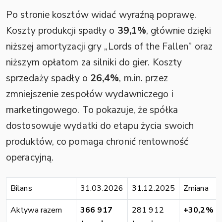
Po stronie kosztów widać wyraźną poprawę.
Koszty produkcji spadły o
39,1%
, głównie dzięki
niższej amortyzacji gry „Lords of the Fallen” oraz
niższym opłatom za silniki do gier. Koszty
sprzedaży spadły o
26,4%
, m.in. przez
zmniejszenie zespołów wydawniczego i
marketingowego. To pokazuje, że spółka
dostosowuje wydatki do etapu życia swoich
produktów, co pomaga chronić rentowność
operacyjną.
Bilans
31.03.2026
31.12.2025
Zmiana
Aktywa razem
366 917
281 912
+30,2%