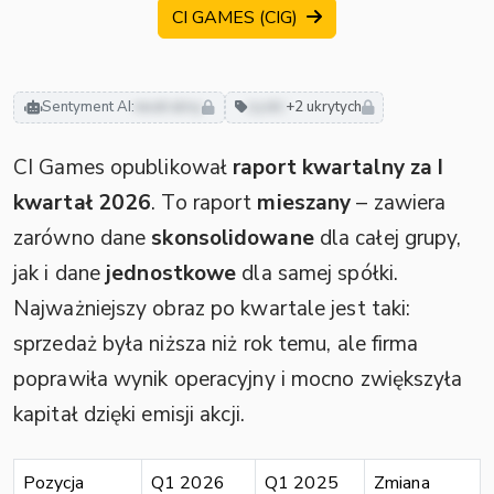
CI GAMES (CIG)
Sentyment AI:
neutralny
zyski
+2 ukrytych
CI Games opublikował
raport kwartalny za I
kwartał 2026
. To raport
mieszany
– zawiera
zarówno dane
skonsolidowane
dla całej grupy,
jak i dane
jednostkowe
dla samej spółki.
Najważniejszy obraz po kwartale jest taki:
sprzedaż była niższa niż rok temu, ale firma
poprawiła wynik operacyjny i mocno zwiększyła
kapitał dzięki emisji akcji.
Pozycja
Q1 2026
Q1 2025
Zmiana