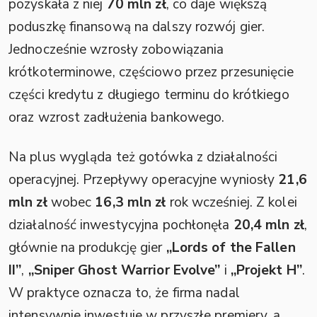
pozyskała z niej
70 mln zł
, co daje większą
poduszkę finansową na dalszy rozwój gier.
Jednocześnie wzrosły zobowiązania
krótkoterminowe, częściowo przez przesunięcie
części kredytu z długiego terminu do krótkiego
oraz wzrost zadłużenia bankowego.
Na plus wygląda też gotówka z działalności
operacyjnej. Przepływy operacyjne wyniosły
21,6
mln zł
wobec
16,3 mln zł
rok wcześniej. Z kolei
działalność inwestycyjna pochłonęła
20,4 mln zł
,
głównie na produkcję gier
„Lords of the Fallen
II”
,
„Sniper Ghost Warrior Evolve”
i
„Projekt H”
.
W praktyce oznacza to, że firma nadal
intensywnie inwestuje w przyszłe premiery, a