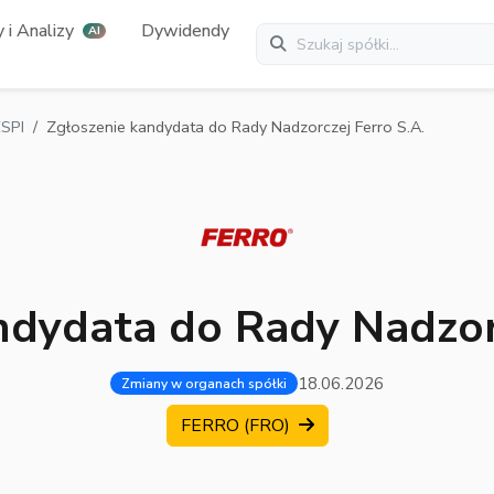
 i Analizy
Dywidendy
AI
SPI
Zgłoszenie kandydata do Rady Nadzorczej Ferro S.A.
ndydata do Rady Nadzorc
18.06.2026
Zmiany w organach spółki
FERRO (FRO)