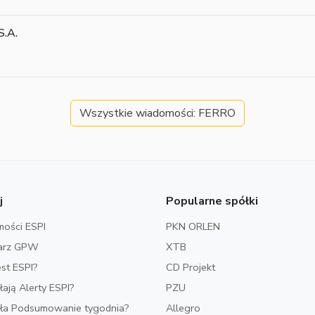
S.A.
Wszystkie wiadomości: FERRO
j
Popularne spółki
ości ESPI
PKN ORLEN
arz GPW
XTB
est ESPI?
CD Projekt
ałają Alerty ESPI?
PZU
iała Podsumowanie tygodnia?
Allegro