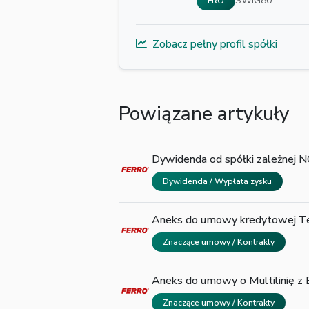
SWIG80
FRO
Zobacz pełny profil spółki
Powiązane artykuły
Dywidenda od spółki zależnej
Dywidenda / Wypłata zysku
Aneks do umowy kredytowej Te
Znaczące umowy / Kontrakty
Aneks do umowy o Multilinię z 
Znaczące umowy / Kontrakty