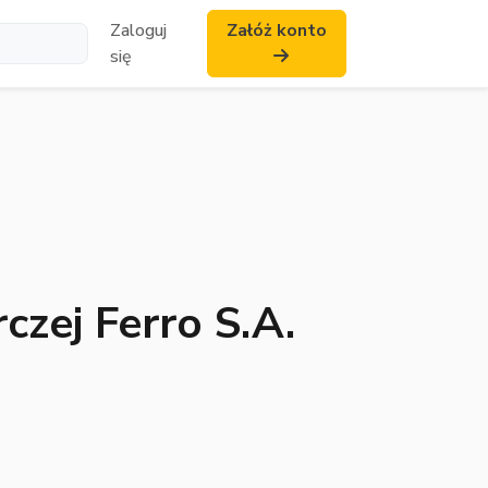
Zaloguj
Załóż konto
się
zej Ferro S.A.