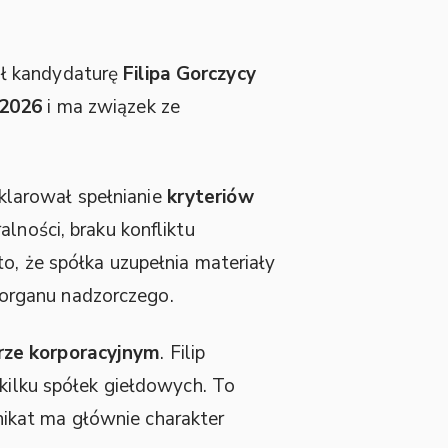
ił kandydaturę
Filipa Gorczycy
 2026
i ma związek ze
eklarował spełnianie
kryteriów
lności, braku konfliktu
o, że spółka uzupełnia materiały
organu nadzorczego.
rze korporacyjnym
. Filip
kilku spółek giełdowych. To
ikat ma głównie charakter