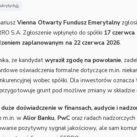
 ukrytych
nariusz
Vienna Otwarty Fundusz Emerytalny
zgłos
RO S.A. Zgłoszenie wpłynęło do spółki
17 czerwca
eniem zaplanowanym na 22 czerwca 2026
.
ika, że kandydat
wyraził zgodę na powołanie
, zad
rdowe oświadczenia formalne dotyczące m.in. niekara
onkurencyjnej wobec spółki. Dla inwestorów oznacza t
przygotowuje grunt pod możliwe zmiany w składzie 
a
duże doświadczenie w finansach, audycie i nadzo
e m.in. w
Alior Banku
,
PwC
oraz radach nadzorczych 
owanie pozytywny sygnał jakościowy, ale sam komun