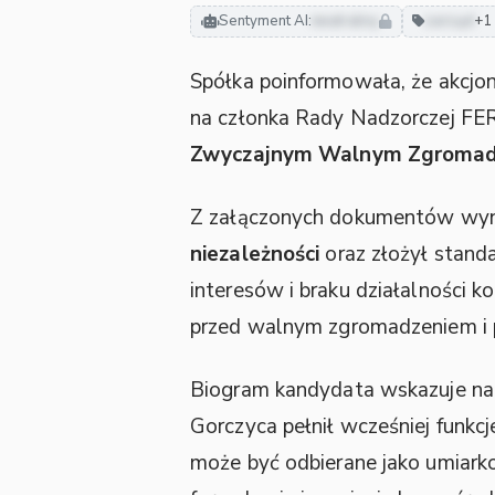
Sentyment AI:
neutralny
zarząd
+1
Spółka poinformowała, że akcjo
na członka Rady Nadzorczej FER
Zwyczajnym Walnym Zgromadz
Z załączonych dokumentów wyn
niezależności
oraz złożył standa
interesów i braku działalności k
przed walnym zgromadzeniem i 
Biogram kandydata wskazuje n
Gorczyca pełnił wcześniej funkcj
może być odbierane jako umiark