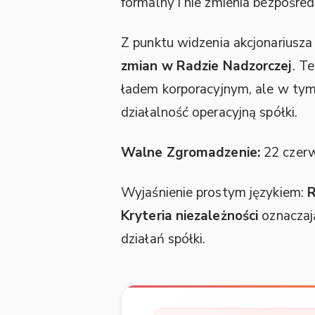
formalny i nie zmienia bezpośre
Z punktu widzenia akcjonariusza 
zmian w Radzie Nadzorczej
. T
ładem korporacyjnym, ale w tym 
działalność operacyjną spółki.
Walne Zgromadzenie:
22 czer
Wyjaśnienie prostym językiem:
R
Kryteria niezależności
oznaczają
działań spółki.