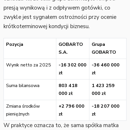
presją wynikową i z odpływem gotówki, co
zwykle jest sygnałem ostrożności przy ocenie
krótkoterminowej kondycji biznesu.
Pozycja
GOBARTO
Grupa
S.A.
GOBARTO
Wynik netto za 2025
-16 302 000
-36 460 000
zł
zł
Suma bilansowa
803 418
1 423 259
000 zł
000 zł
Zmiana środków
+2 796 000
-18 207 000
pieniężnych
zł
zł
W praktyce oznacza to, że sama spółka matka