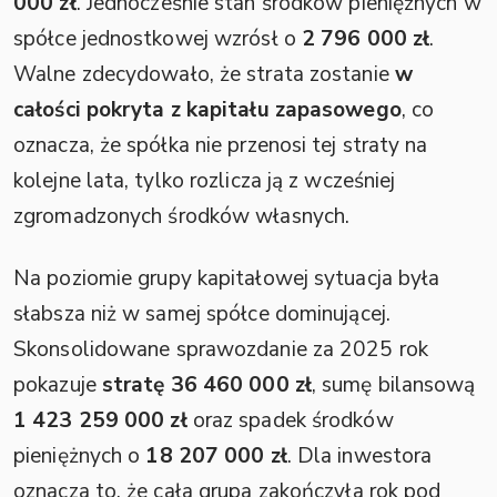
000 zł
. Jednocześnie stan środków pieniężnych w
spółce jednostkowej wzrósł o
2 796 000 zł
.
Walne zdecydowało, że strata zostanie
w
całości pokryta z kapitału zapasowego
, co
oznacza, że spółka nie przenosi tej straty na
kolejne lata, tylko rozlicza ją z wcześniej
zgromadzonych środków własnych.
Na poziomie grupy kapitałowej sytuacja była
słabsza niż w samej spółce dominującej.
Skonsolidowane sprawozdanie za 2025 rok
pokazuje
stratę 36 460 000 zł
, sumę bilansową
1 423 259 000 zł
oraz spadek środków
pieniężnych o
18 207 000 zł
. Dla inwestora
oznacza to, że cała grupa zakończyła rok pod