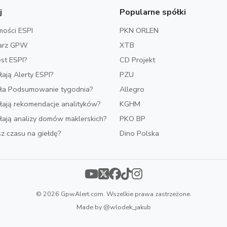
j
Popularne spółki
ości ESPI
PKN ORLEN
arz GPW
XTB
est ESPI?
CD Projekt
ałają Alerty ESPI?
PZU
iała Podsumowanie tygodnia?
Allegro
ałają rekomendacje analityków?
KGHM
ałają analizy domów maklerskich?
PKO BP
z czasu na giełdę?
Dino Polska
© 2026 GpwAlert.com. Wszelkie prawa zastrzeżone.
Made by
@wlodek_jakub