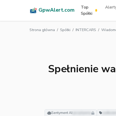
Top
Alerty
GpwAlert.com
Spółki
Strona główna
Spółki
INTERCARS
Wiadomo
Spełnienie w
Sentyment AI:
pozytywny
zadłuże