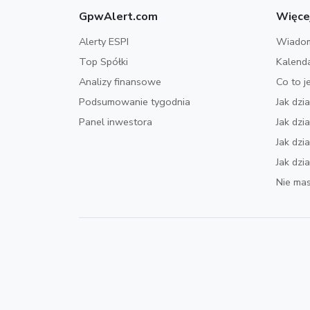
GpwAlert.com
Więce
Alerty ESPI
Wiadom
Top Spółki
Kalend
Analizy finansowe
Co to j
Podsumowanie tygodnia
Jak dzi
Panel inwestora
Jak dz
Jak dzi
Jak dzi
Nie mas