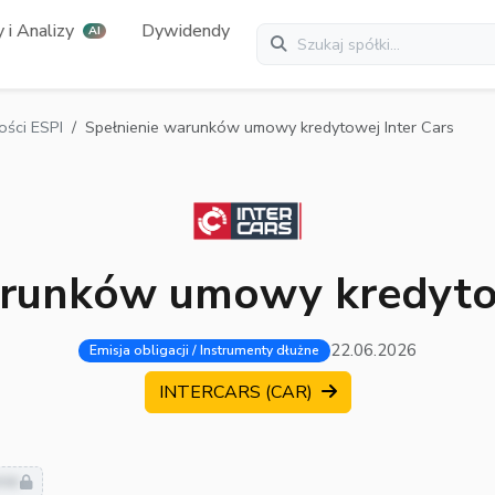
 i Analizy
Dywidendy
AI
ści ESPI
Spełnienie warunków umowy kredytowej Inter Cars
arunków umowy kredytow
22.06.2026
Emisja obligacji / Instrumenty dłużne
INTERCARS (CAR)
nie