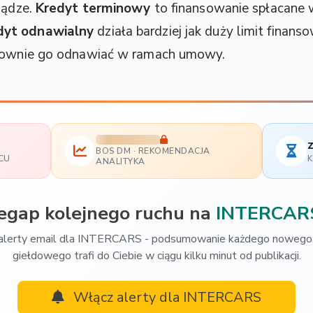
iądze.
Kredyt terminowy
to finansowanie spłacane 
dyt odnawialny
działa bardziej jak duży limit finan
ponownie go odnawiać w ramach umowy.
z
BOS DM · REKOMENDACJA
CU
K
ANALITYKA
zegap kolejnego ruchu na
INTERCAR
alerty email dla INTERCARS - podsumowanie każdego nowego 
giełdowego trafi do Ciebie w ciągu kilku minut od publikacji.
Włącz alerty dla INTERCARS