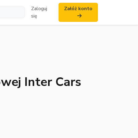
Zaloguj
Załóż konto
się
ej Inter Cars