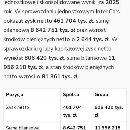
jednostkowe i skonsolidowane wyniki za
2025
rok
. W sprawozdaniu jednostkowym Inter Cars
pokazał
zysk netto 461 704 tys. zł
, sumę
bilansową
8 642 751 tys. zł
oraz wzrost
środków pieniężnych netto o
2 644 tys. zł
. W
sprawozdaniu grupy kapitałowej zysk netto
wyniósł
806 420 tys. zł
, suma bilansowa
11
956 218 tys. zł
, a stan środków pieniężnych
netto wzrósł o
81 361 tys. zł
.
Pozycja
Spółka
Grupa
Zysk netto
461 704
806 420 tys.
tys. zł
zł
Suma bilansowa
8 642 751
11 956 218