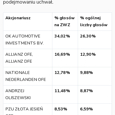
podejmowaniu uchwał.
Akcjonariusz
% głosów
% ogólnej
na ZWZ
liczby głosów
OK AUTOMOTIVE
34,02%
26,30%
INVESTMENTS B.V.
ALLIANZ OFE,
16,69%
12,90%
ALLIANZ DFE
NATIONALE
12,78%
9,88%
NEDERLANDEN OFE
ANDRZEJ
11,48%
8,87%
OLISZEWSKI
PZU ZŁOTA JESIEŃ
8,53%
6,59%