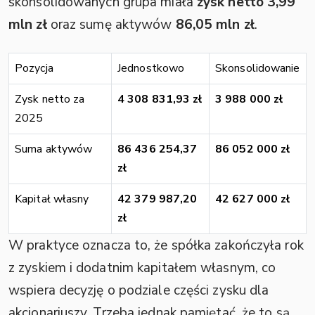
skonsolidowanych grupa miała
zysk netto 3,99
mln zł
oraz sumę aktywów
86,05 mln zł
.
Pozycja
Jednostkowo
Skonsolidowanie
Zysk netto za
4 308 831,93 zł
3 988 000 zł
2025
Suma aktywów
86 436 254,37
86 052 000 zł
zł
Kapitał własny
42 379 987,20
42 627 000 zł
zł
W praktyce oznacza to, że spółka zakończyła rok
z zyskiem i dodatnim kapitałem własnym, co
wspiera decyzję o podziale części zysku dla
akcjonariuszy. Trzeba jednak pamiętać, że to są