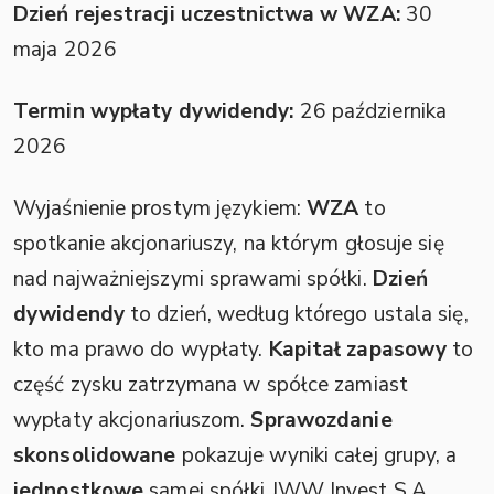
Dzień rejestracji uczestnictwa w WZA:
30
maja 2026
Termin wypłaty dywidendy:
26 października
2026
Wyjaśnienie prostym językiem:
WZA
to
spotkanie akcjonariuszy, na którym głosuje się
nad najważniejszymi sprawami spółki.
Dzień
dywidendy
to dzień, według którego ustala się,
kto ma prawo do wypłaty.
Kapitał zapasowy
to
część zysku zatrzymana w spółce zamiast
wypłaty akcjonariuszom.
Sprawozdanie
skonsolidowane
pokazuje wyniki całej grupy, a
jednostkowe
samej spółki JWW Invest S.A.