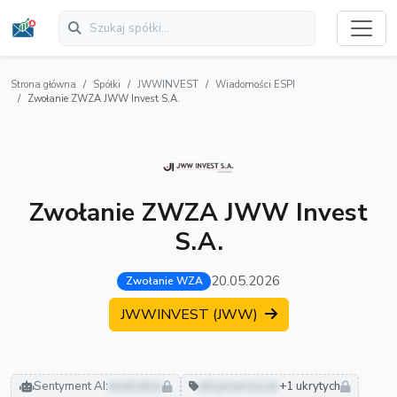
Strona główna
Spółki
JWWINVEST
Wiadomości ESPI
Zwołanie ZWZA JWW Invest S.A.
Zwołanie ZWZA JWW Invest
S.A.
20.05.2026
Zwołanie WZA
JWWINVEST (JWW)
Sentyment AI:
neutralny
akcjonariusze
+1 ukrytych