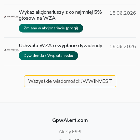
Wykaz akcjonariuszy z co najmniej 5%
15.06.2026
głosów na WZA
Zmiany w akcjonariacie (progi)
Uchwała WZA o wypłacie dywidendy
15.06.2026
Dywidenda / Wypłata zysku
Wszystkie wiadomości: JWWINVEST
GpwAlert.com
Alerty ESPI