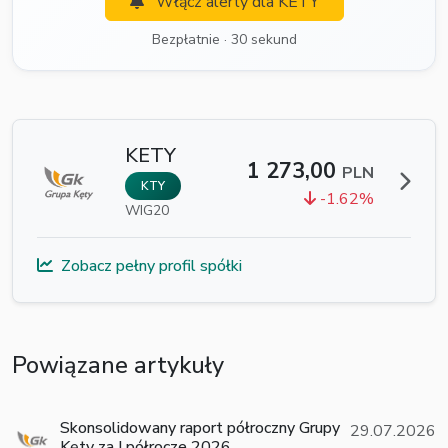
Włącz alerty dla KETY
Bezpłatnie · 30 sekund
KETY
1 273,00
PLN
KTY
-1.62%
WIG20
Zobacz pełny profil spółki
Powiązane artykuły
Skonsolidowany raport półroczny Grupy
29.07.2026
Kęty za I półrocze 2026