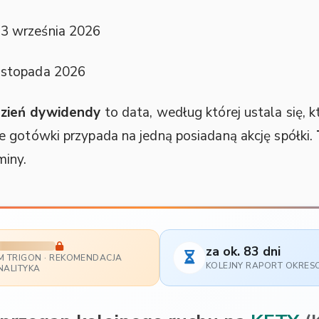
3 września 2026
istopada 2026
zień dywidendy
to data, według której ustala się,
le gotówki przypada na jedną posiadaną akcję spółki.
miny.
za ok. 83 dni
M TRIGON · REKOMENDACJA
KOLEJNY RAPORT OKRE
NALITYKA