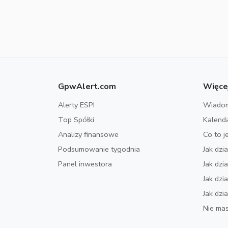
GpwAlert.com
Więce
Alerty ESPI
Wiadom
Top Spółki
Kalend
Analizy finansowe
Co to j
Podsumowanie tygodnia
Jak dzi
Panel inwestora
Jak dz
Jak dzi
Jak dzi
Nie mas