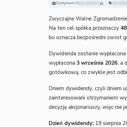
Sentyment AI:
pozytywny
dywide
Zwyczajne Walne Zgromadzeni
Na ten cel spółka przeznaczy
48
bo oznacza bezpośredni zwrot go
Dywidenda zostanie wypłacon
wypłacona
3 września 2026
, a
gotówkową, co zwykle jest odbier
Dniem dywidendy, czyli dniem us
zainteresowani otrzymaniem wyp
decyzję akcjonariuszy, więc nie j
Dzień dywidendy:
19 sierpnia 