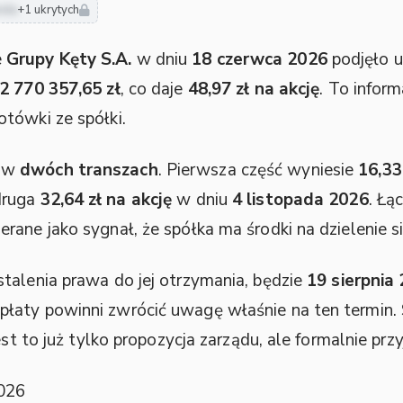
nda
+1 ukrytych
e
Grupy Kęty S.A.
w dniu
18 czerwca 2026
podjęło u
2 770 357,65 zł
, co daje
48,97 zł na akcję
. To inform
tówki ze spółki.
a w
dwóch transzach
. Pierwsza część wyniesie
16,33
 druga
32,64 zł na akcję
w dniu
4 listopada 2026
. Łą
ane jako sygnał, że spółka ma środki na dzielenie si
talenia prawa do jej otrzymania, będzie
19 sierpnia
łaty powinni zwrócić uwagę właśnie na ten termin
est to już tylko propozycja zarządu, ale formalnie prz
2026