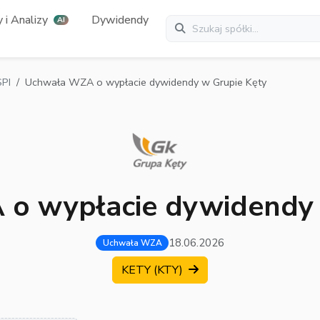
 i Analizy
Dywidendy
AI
PI
Uchwała WZA o wypłacie dywidendy w Grupie Kęty
o wypłacie dywidendy 
18.06.2026
Uchwała WZA
KETY (KTY)