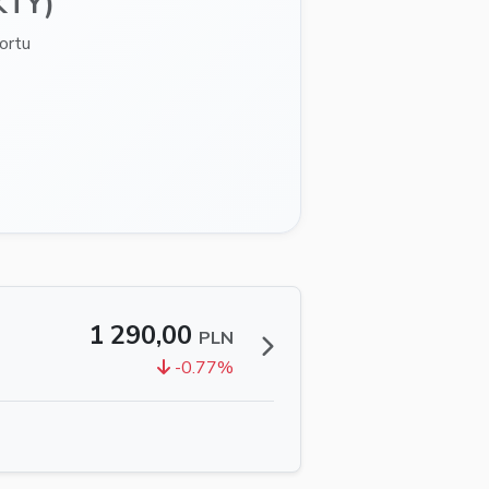
KTY)
ortu
1 290,00
PLN
-0.77%