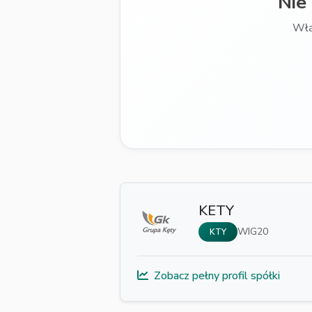
Nie
Włą
KETY
WIG20
KTY
Zobacz pełny profil spółki