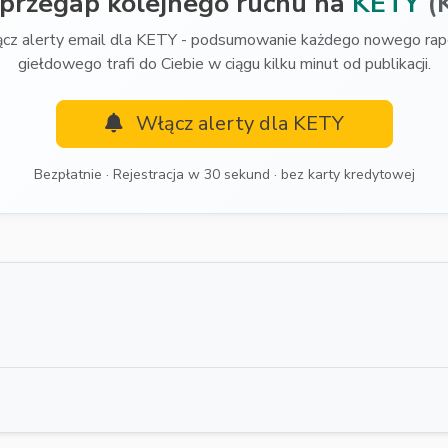
 przegap kolejnego ruchu na
KETY
(
cz alerty email dla KETY - podsumowanie każdego nowego rap
giełdowego trafi do Ciebie w ciągu kilku minut od publikacji.
Włącz alerty dla KETY
Bezpłatnie · Rejestracja w 30 sekund · bez karty kredytowej