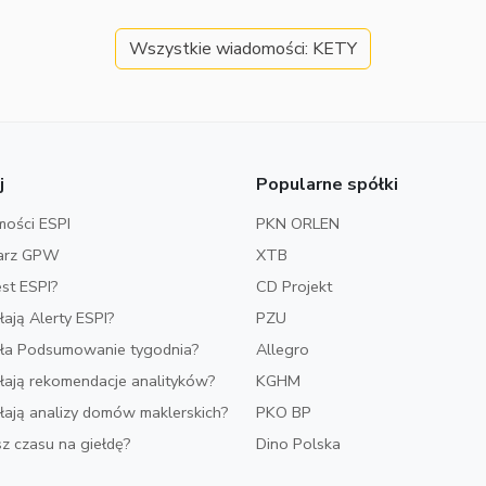
Wszystkie wiadomości: KETY
j
Popularne spółki
ości ESPI
PKN ORLEN
arz GPW
XTB
est ESPI?
CD Projekt
ałają Alerty ESPI?
PZU
iała Podsumowanie tygodnia?
Allegro
ałają rekomendacje analityków?
KGHM
ałają analizy domów maklerskich?
PKO BP
z czasu na giełdę?
Dino Polska