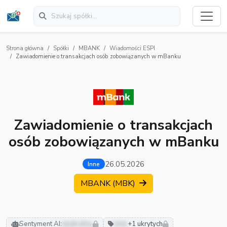
Strona główna
Spółki
MBANK
Wiadomości ESPI
Zawiadomienie o transakcjach osób zobowiązanych w mBanku
Zawiadomienie o transakcjach
osób zobowiązanych w mBanku
26.05.2026
Inne
MBANK (MBK)
Sentyment AI:
neutralny
inne
+1 ukrytych