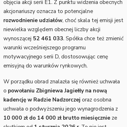
objęcia akcji serii E1. Z punktu widzenia obecnych
akcjonariuszy oznacza to potencjalne
rozwodnienie udziałów
, choć skala tej emisji jest
niewielka względem obecnej liczby akcji
wynoszącej
52 461 033
. Spółka chce też zmienić
warunki wcześniejszego programu
motywacyjnego serii D, dostosowując cenę
emisyjną do warunków rynkowych.
W porządku obrad znalazła się również uchwała
o
powołaniu Zbigniewa Jagiełły na nową
kadencję w Radzie Nadzorczej
oraz osobna
uchwała o podwyższeniu jego wynagrodzenia z
10 000 zł do 14 000 zł brutto miesięcznie
ze
skutkiem od
1 stycznia 2026 r.
To nie jest