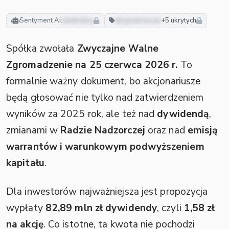
Sentyment AI:
neutralny
akcjonariusze
+5 ukrytych
Spółka zwołała
Zwyczajne Walne
Zgromadzenie na 25 czerwca 2026 r.
To
formalnie ważny dokument, bo akcjonariusze
będą głosować nie tylko nad zatwierdzeniem
wyników za 2025 rok, ale też nad
dywidendą
,
zmianami w
Radzie Nadzorczej
oraz nad
emisją
warrantów i warunkowym podwyższeniem
kapitału
.
Dla inwestorów najważniejsza jest propozycja
wypłaty
82,89 mln zł dywidendy
, czyli
1,58 zł
na akcję
. Co istotne, ta kwota nie pochodzi