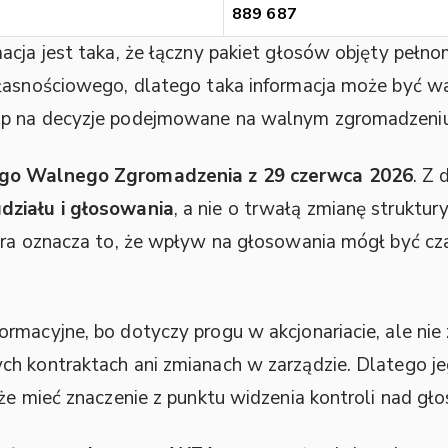
889 687
macja jest taka, że łączny pakiet głosów objęty peł
własnościowego, dlatego taka informacja może być 
up na decyzje podejmowane na walnym zgromadzeniu
go Walnego Zgromadzenia z 29 czerwca 2026
. Z
działu i głosowania
, a nie o trwałą zmianę struktur
tora oznacza to, że wpływ na głosowania mógł być 
rmacyjne, bo dotyczy progu w akcjonariacie, ale ni
ch kontraktach ani zmianach w zarządzie. Dlatego j
oże mieć znaczenie z punktu widzenia kontroli nad g