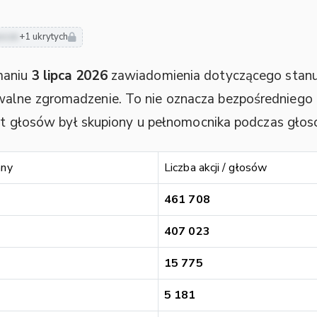
usze
+1 ukrytych
maniu
3 lipca 2026
zawiadomienia dotyczącego stanu
alne zgromadzenie. To nie oznacza bezpośredniego k
kiet głosów był skupiony u pełnomocnika podczas gł
any
Liczba akcji / głosów
461 708
407 023
15 775
5 181