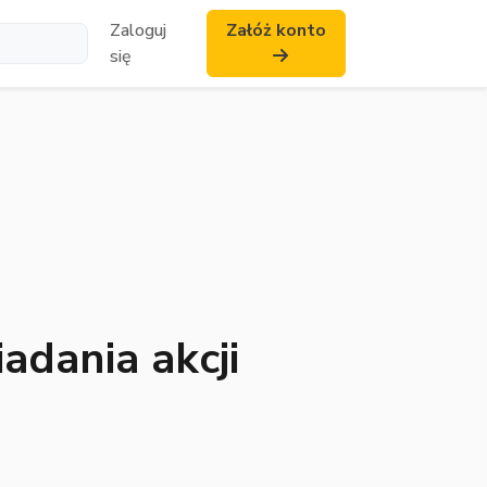
Zaloguj
Załóż konto
się
adania akcji