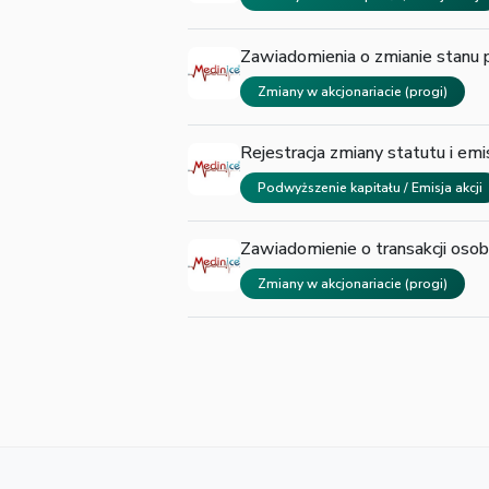
Zawiadomienia o zmianie stanu p
Zmiany w akcjonariacie (progi)
Rejestracja zmiany statutu i emisj
Podwyższenie kapitału / Emisja akcji
Zawiadomienie o transakcji oso
Zmiany w akcjonariacie (progi)