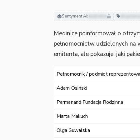
Sentyment AI:
neutralny
akcjonari
Medinice poinformował o otrzy
pełnomocnictw udzielonych na w
emitenta, ale pokazuje, jaki pa
Pełnomocnik / podmiot reprezentow
Adam Osiński
Parmanand Fundacja Rodzinna
Marta Makuch
Olga Suwalska