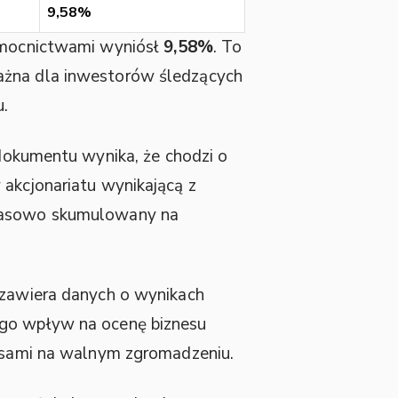
9,58%
nomocnictwami wyniósł
9,58%
. To
ważna dla inwestorów śledzących
.
 dokumentu wynika, że chodzi o
y akcjonariatu wynikającą z
czasowo skumulowany na
e zawiera danych o wynikach
ego wpływ na ocenę biznesu
łosami na walnym zgromadzeniu.