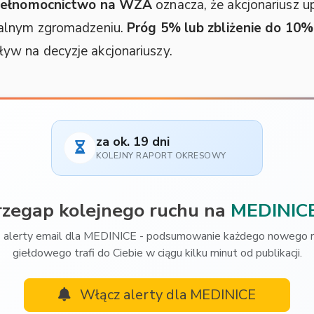
ełnomocnictwo na WZA
oznacza, że akcjonariusz 
walnym zgromadzeniu.
Próg 5% lub zbliżenie do 10%
w na decyzje akcjonariuszy.
za ok. 19 dni
KOLEJNY RAPORT OKRESOWY
rzegap kolejnego ruchu na
MEDINIC
 alerty email dla MEDINICE - podsumowanie każdego nowego r
giełdowego trafi do Ciebie w ciągu kilku minut od publikacji.
Włącz alerty dla MEDINICE