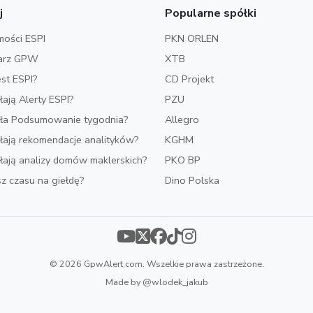
j
Popularne spółki
ości ESPI
PKN ORLEN
arz GPW
XTB
est ESPI?
CD Projekt
ałają Alerty ESPI?
PZU
iała Podsumowanie tygodnia?
Allegro
ałają rekomendacje analityków?
KGHM
ałają analizy domów maklerskich?
PKO BP
z czasu na giełdę?
Dino Polska
© 2026 GpwAlert.com. Wszelkie prawa zastrzeżone.
Made by
@wlodek_jakub