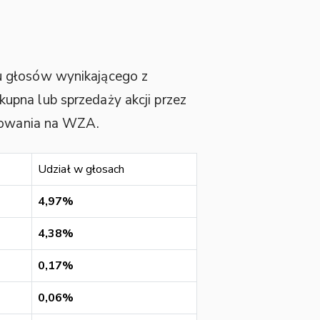
 głosów wynikającego z
upna lub sprzedaży akcji przez
osowania na WZA.
Udział w głosach
4,97%
4,38%
0,17%
0,06%