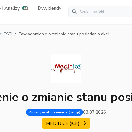
 i Analizy
Dywidendy
AI
i ESPI
Zawiadomienie o zmianie stanu posiadania akcji
ie o zmianie stanu posi
03.07.2026
Zmiany w akcjonariacie (progi)
MEDINICE (ICE)