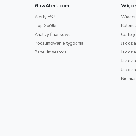
GpwAlert.com
Więce
Alerty ESPI
Wiadom
Top Spółki
Kalend
Analizy finansowe
Co to j
Podsumowanie tygodnia
Jak dzi
Panel inwestora
Jak dz
Jak dzi
Jak dzi
Nie mas