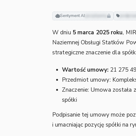
Sentyment AI:
pozytywny
podpis
W dniu
5 marca 2025 roku
, MI
Naziemnej Obsługi Statków Powi
strategiczne znaczenie dla spółki
Wartość umowy:
21 275 49
Przedmiot umowy: Kompleks
Znaczenie: Umowa została za
spółki
Podpisanie tej umowy może pozy
i umacniając pozycję spółki na 