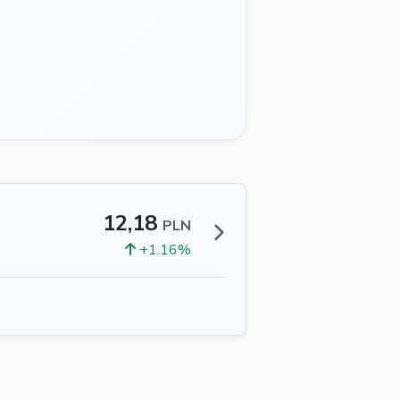
12,18
PLN
+1.16%