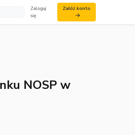
Zaloguj
Załóż konto
się
ynku NOSP w