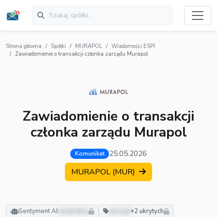
Strona główna
Spółki
MURAPOL
Wiadomości ESPI
Zawiadomienie o transakcji członka zarządu Murapol
Zawiadomienie o transakcji
członka zarządu Murapol
25.05.2026
Komunikat
MURAPOL (MUR)
Sentyment AI:
neutralny
zarząd
+2 ukrytych