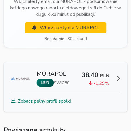
Włącz alerty email dla MURAPOL - podsumowanie
każdego nowego raportu giełdowego trafi do Ciebie w
ciągu kilku minut od publikacji.
Włącz alerty dla MURAPOL
Bezpłatnie · 30 sekund
MURAPOL
38,40
PLN
SWIG80
-1.29%
MUR
Zobacz pełny profil spółki
Powiązane artykuły