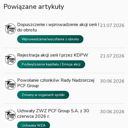
Powiązane artykuły
Dopuszczenie i wprowadzenie akcji serii I
21.07.2026
do obrotu
Wprowadzenie/wycofanie z obrotu
Rejestracja akcji serii I przez KDPW
21.07.2026
Podwyższenie kapitału / Emisja akcji
Powołanie członków Rady Nadzorczej
30.06.2026
PCF Group
Zmiany w organach spółki
Uchwały ZWZ PCF Group S.A. z 30
30.06.2026
czerwca 2026 r.
Uchwała WZA