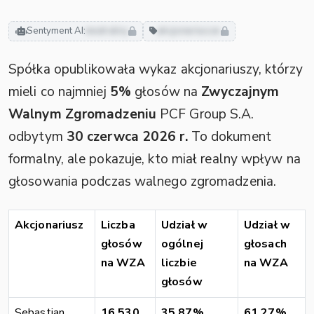
Sentyment AI:
neutralny
akcjonariusze
Spółka opublikowała wykaz akcjonariuszy, którzy
mieli co najmniej
5%
głosów na
Zwyczajnym
Walnym Zgromadzeniu
PCF Group S.A.
odbytym
30 czerwca 2026 r.
To dokument
formalny, ale pokazuje, kto miał realny wpływ na
głosowania podczas walnego zgromadzenia.
Akcjonariusz
Liczba
Udział w
Udział w
głosów
ogólnej
głosach
na WZA
liczbie
na WZA
głosów
Sebastian
16 530
35,87%
61,27%