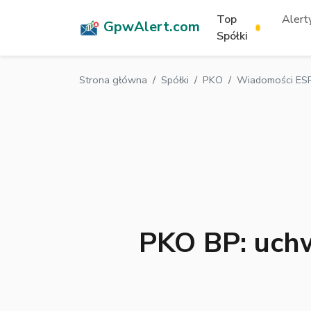
Top
Alerty
GpwAlert.com
Spółki
Strona główna
Spółki
PKO
Wiadomości ESP
PKO BP: uch