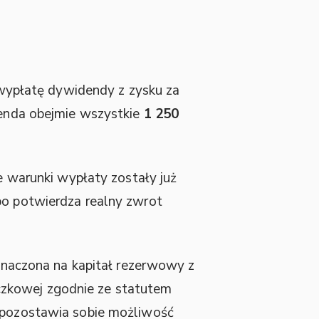
wypłatę dywidendy z zysku za
enda obejmie wszystkie
1 250
że warunki wypłaty zostały już
bo potwierdza realny zwrot
eznaczona na kapitał rezerwowy z
czkowej zgodnie ze statutem
l pozostawia sobie możliwość