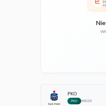
B
A
Nie
Włą
PKO
WIG20
PKO