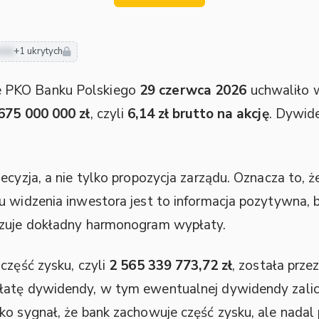
nda
+1 ukrytych
 PKO Banku Polskiego
29 czerwca 2026
uchwaliło 
675 000 000 zł
, czyli
6,14 zł brutto na akcję
. Dywid
ecyzja, a nie tylko propozycja zarządu. Oznacza to, 
u widzenia inwestora jest to informacja pozytywna, 
azuje dokładny harmonogram wypłaty.
część zysku, czyli
2 565 339 773,72 zł
, została prz
łatę dywidendy, w tym ewentualnej dywidendy zali
ko sygnał, że bank zachowuje część zysku, ale nada