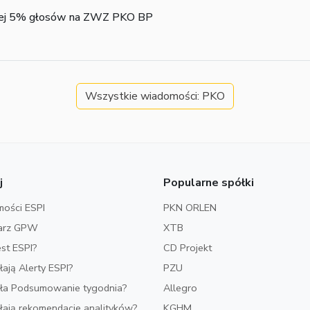
mniej 5% głosów na ZWZ PKO BP
Wszystkie wiadomości: PKO
j
Popularne spółki
ości ESPI
PKN ORLEN
arz GPW
XTB
est ESPI?
CD Projekt
ałają Alerty ESPI?
PZU
iała Podsumowanie tygodnia?
Allegro
ałają rekomendacje analityków?
KGHM