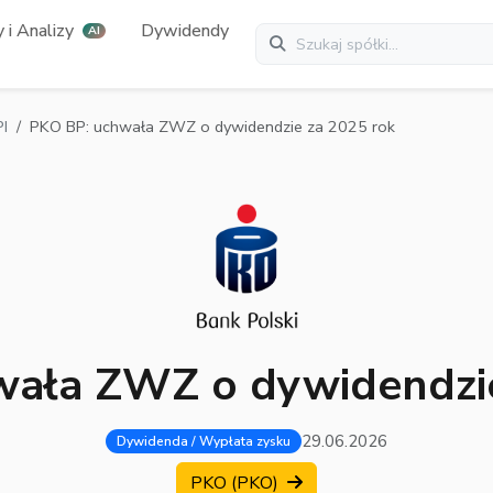
 i Analizy
Dywidendy
AI
I
PKO BP: uchwała ZWZ o dywidendzie za 2025 rok
wała ZWZ o dywidendzie
29.06.2026
Dywidenda / Wypłata zysku
PKO (PKO)