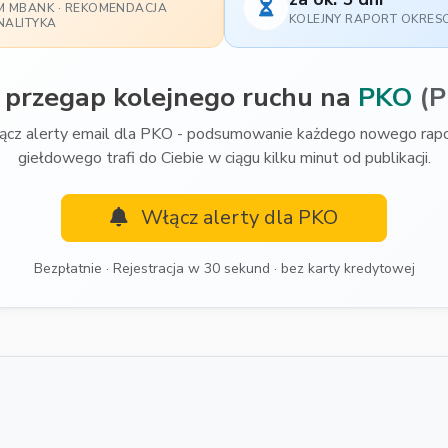
M MBANK · REKOMENDACJA
KOLEJNY RAPORT OKRE
NALITYKA
 przegap kolejnego ruchu na
PKO
(P
cz alerty email dla PKO - podsumowanie każdego nowego rap
giełdowego trafi do Ciebie w ciągu kilku minut od publikacji.
Włącz alerty dla PKO
Bezpłatnie · Rejestracja w 30 sekund · bez karty kredytowej