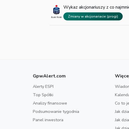
Wykaz akcjonariuszy z co naj
Zmiany w akcjonariacie (progi)
GpwAlert.com
Więce
Alerty ESPI
Wiadom
Top Spółki
Kalend
Analizy finansowe
Co to j
Podsumowanie tygodnia
Jak dzi
Panel inwestora
Jak dz
Jak dzi