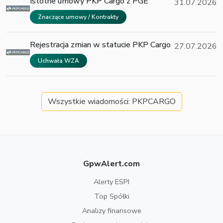
Istotne umowy PKP Cargo z PGE
31.07.2026
Znaczące umowy / Kontrakty
Rejestracja zmian w statucie PKP Cargo
27.07.2026
Uchwała WZA
Wszystkie wiadomości: PKPCARGO
GpwAlert.com
Alerty ESPI
Top Spółki
Analizy finansowe