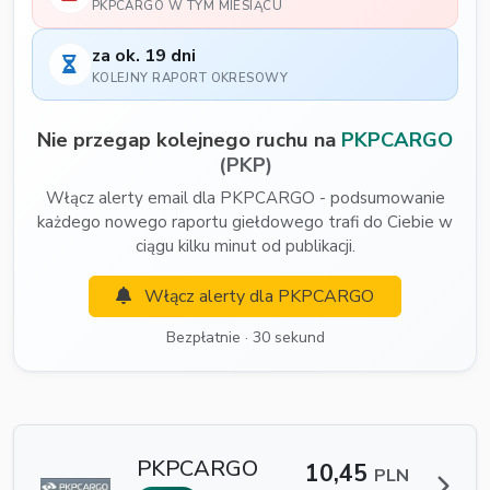
PKPCARGO W TYM MIESIĄCU
za ok. 19 dni
KOLEJNY RAPORT OKRESOWY
Nie przegap kolejnego ruchu na
PKPCARGO
(PKP)
Włącz alerty email dla PKPCARGO - podsumowanie
każdego nowego raportu giełdowego trafi do Ciebie w
ciągu kilku minut od publikacji.
Włącz alerty dla PKPCARGO
Bezpłatnie · 30 sekund
PKPCARGO
10,45
PLN