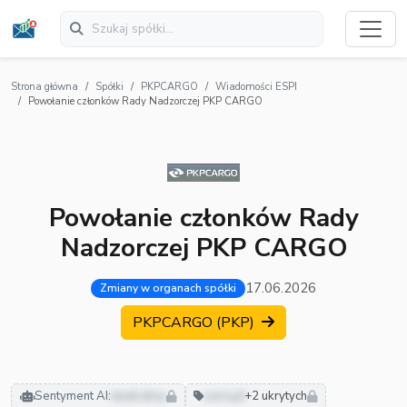
Strona główna
Spółki
PKPCARGO
Wiadomości ESPI
Powołanie członków Rady Nadzorczej PKP CARGO
Powołanie członków Rady
Nadzorczej PKP CARGO
17.06.2026
Zmiany w organach spółki
PKPCARGO (PKP)
Sentyment AI:
neutralny
zarząd
+2 ukrytych