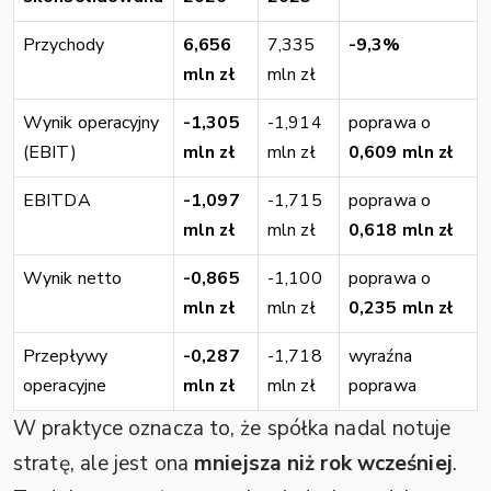
Przychody
6,656
7,335
-9,3%
mln zł
mln zł
Wynik operacyjny
-1,305
-1,914
poprawa o
(EBIT)
mln zł
mln zł
0,609 mln zł
EBITDA
-1,097
-1,715
poprawa o
mln zł
mln zł
0,618 mln zł
Wynik netto
-0,865
-1,100
poprawa o
mln zł
mln zł
0,235 mln zł
Przepływy
-0,287
-1,718
wyraźna
operacyjne
mln zł
mln zł
poprawa
W praktyce oznacza to, że spółka nadal notuje
stratę, ale jest ona
mniejsza niż rok wcześniej
.