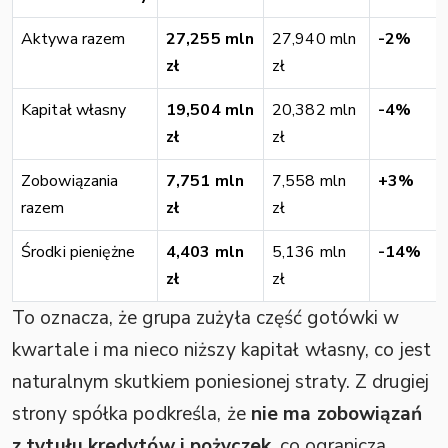
Aktywa razem
27,255 mln
27,940 mln
-2%
zł
zł
Kapitał własny
19,504 mln
20,382 mln
-4%
zł
zł
Zobowiązania
7,751 mln
7,558 mln
+3%
razem
zł
zł
Środki pieniężne
4,403 mln
5,136 mln
-14%
zł
zł
To oznacza, że grupa zużyła część gotówki w
kwartale i ma nieco niższy kapitał własny, co jest
naturalnym skutkiem poniesionej straty. Z drugiej
strony spółka podkreśla, że
nie ma zobowiązań
z tytułu kredytów i pożyczek
, co ogranicza