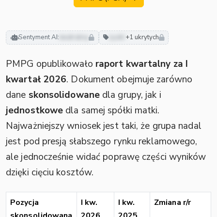
Sentyment AI:
neutralny
zyski
+1 ukrytych
PMPG opublikowało
raport kwartalny za I
kwartał 2026
. Dokument obejmuje zarówno
dane
skonsolidowane
dla grupy, jak i
jednostkowe
dla samej spółki matki.
Najważniejszy wniosek jest taki, że grupa nadal
jest pod presją słabszego rynku reklamowego,
ale jednocześnie widać poprawę części wyników
dzięki cięciu kosztów.
Pozycja
I kw.
I kw.
Zmiana r/r
skonsolidowana
2026
2025