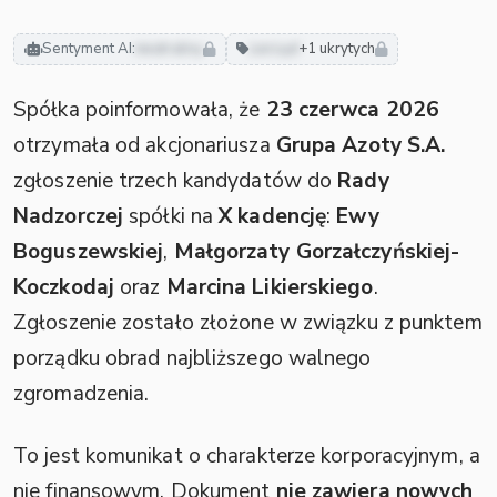
Sentyment AI:
neutralny
zarząd
+1 ukrytych
Spółka poinformowała, że
23 czerwca 2026
otrzymała od akcjonariusza
Grupa Azoty S.A.
zgłoszenie trzech kandydatów do
Rady
Nadzorczej
spółki na
X kadencję
:
Ewy
Boguszewskiej
,
Małgorzaty Gorzałczyńskiej-
Koczkodaj
oraz
Marcina Likierskiego
.
Zgłoszenie zostało złożone w związku z punktem
porządku obrad najbliższego walnego
zgromadzenia.
To jest komunikat o charakterze korporacyjnym, a
nie finansowym. Dokument
nie zawiera nowych