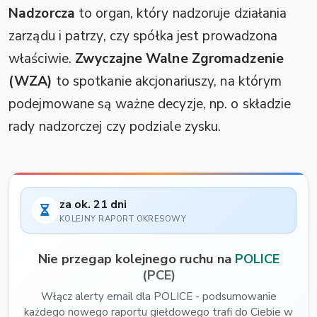
Nadzorcza
to organ, który nadzoruje działania
zarządu i patrzy, czy spółka jest prowadzona
właściwie.
Zwyczajne Walne Zgromadzenie
(WZA)
to spotkanie akcjonariuszy, na którym
podejmowane są ważne decyzje, np. o składzie
rady nadzorczej czy podziale zysku.
za ok. 21 dni
KOLEJNY RAPORT OKRESOWY
Nie przegap kolejnego ruchu na
POLICE
(PCE)
Włącz alerty email dla POLICE - podsumowanie
każdego nowego raportu giełdowego trafi do Ciebie w