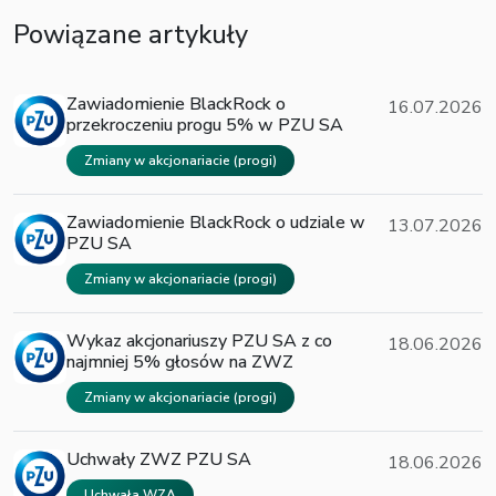
Powiązane artykuły
Zawiadomienie BlackRock o
16.07.2026
przekroczeniu progu 5% w PZU SA
Zmiany w akcjonariacie (progi)
Zawiadomienie BlackRock o udziale w
13.07.2026
PZU SA
Zmiany w akcjonariacie (progi)
Wykaz akcjonariuszy PZU SA z co
18.06.2026
najmniej 5% głosów na ZWZ
Zmiany w akcjonariacie (progi)
Uchwały ZWZ PZU SA
18.06.2026
Uchwała WZA