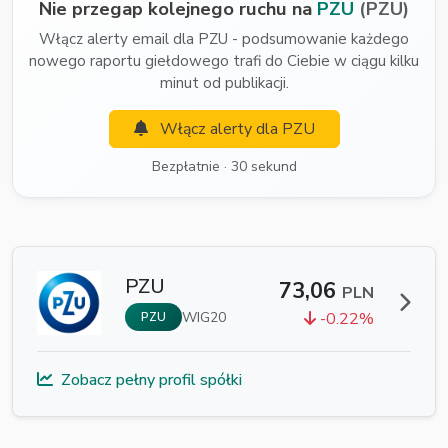
Nie przegap kolejnego ruchu na
PZU
(PZU)
Włącz alerty email dla PZU - podsumowanie każdego
nowego raportu giełdowego trafi do Ciebie w ciągu kilku
minut od publikacji.
Włącz alerty dla PZU
Bezpłatnie · 30 sekund
PZU
73,06
PLN
WIG20
-0.22%
PZU
Zobacz pełny profil spółki