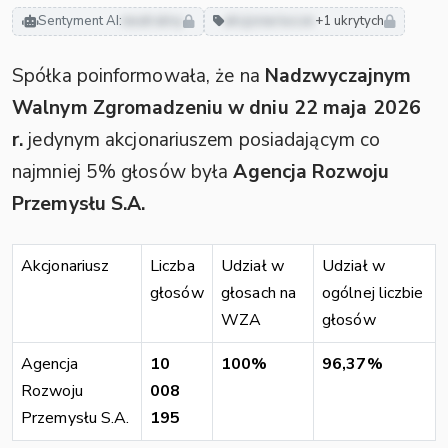
Sentyment AI:
neutralny
akcjonariusze
+1 ukrytych
Spółka poinformowała, że na
Nadzwyczajnym
Walnym Zgromadzeniu w dniu 22 maja 2026
r.
jedynym akcjonariuszem posiadającym co
najmniej 5% głosów była
Agencja Rozwoju
Przemysłu S.A.
Akcjonariusz
Liczba
Udział w
Udział w
głosów
głosach na
ogólnej liczbie
WZA
głosów
Agencja
10
100%
96,37%
Rozwoju
008
Przemysłu S.A.
195