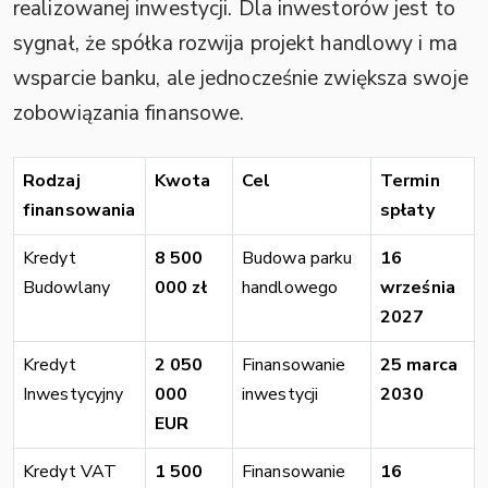
realizowanej inwestycji. Dla inwestorów jest to
sygnał, że spółka rozwija projekt handlowy i ma
wsparcie banku, ale jednocześnie zwiększa swoje
zobowiązania finansowe.
Rodzaj
Kwota
Cel
Termin
finansowania
spłaty
Kredyt
8 500
Budowa parku
16
Budowlany
000 zł
handlowego
września
2027
Kredyt
2 050
Finansowanie
25 marca
Inwestycyjny
000
inwestycji
2030
EUR
Kredyt VAT
1 500
Finansowanie
16