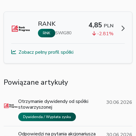
RANK
4,85
PLN
SWIG80
-2.81%
RNK
Zobacz pełny profil spółki
Powiązane artykuły
Otrzymanie dywidendy od spółki
30.06.2026
stowarzyszonej
Dywidenda / Wypłata zysku
Odpowiedzi na pytania akcjonariusza
30.06.2026