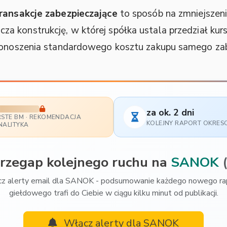
ransakcje zabezpieczające
to sposób na zmniejszen
za konstrukcję, w której spółka ustala przedział kur
 ponoszenia standardowego kosztu zakupu samego zab
za ok. 2 dni
RSTE BM · REKOMENDACJA
KOLEJNY RAPORT OKRE
NALITYKA
przegap kolejnego ruchu na
SANOK
z alerty email dla SANOK - podsumowanie każdego nowego ra
giełdowego trafi do Ciebie w ciągu kilku minut od publikacji.
Włącz alerty dla SANOK