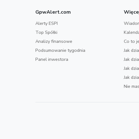
GpwAlert.com
Więce
Alerty ESPI
Wiadom
Top Spółki
Kalend
Analizy finansowe
Co to j
Podsumowanie tygodnia
Jak dzi
Panel inwestora
Jak dz
Jak dzi
Jak dzi
Nie mas