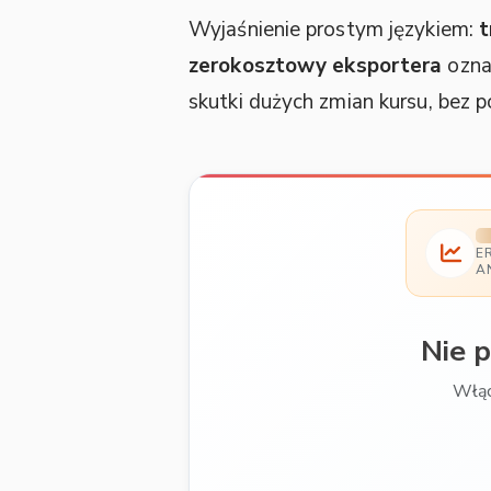
Wyjaśnienie prostym językiem:
t
zerokosztowy eksportera
oznac
skutki dużych zmian kursu, bez
E
A
Nie 
Włąc