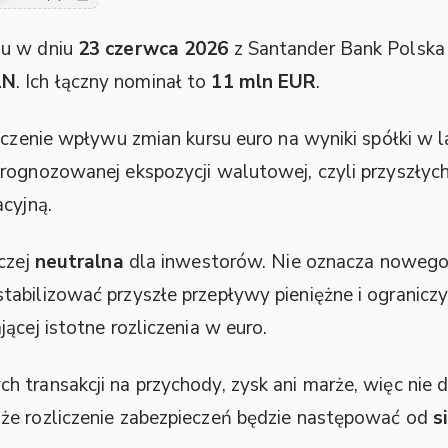
iu w dniu
23 czerwca 2026
z Santander Bank Polsk
LN
. Ich łączny nominał to
11 mln EUR
.
niczenie wpływu zmian kursu euro na wyniki spółki w 
prognozowanej ekspozycji walutowej, czyli przyszły
acyjną.
aczej
neutralna
dla inwestorów. Nie oznacza nowego
tabilizować przyszłe przepływy pieniężne i ogranic
ącej istotne rozliczenia w euro.
transakcji na przychody, zysk ani marże, więc nie da
że rozliczenie zabezpieczeń będzie następować od
s