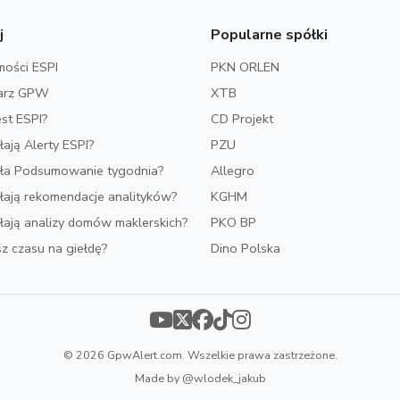
j
Popularne spółki
ości ESPI
PKN ORLEN
arz GPW
XTB
est ESPI?
CD Projekt
ałają Alerty ESPI?
PZU
iała Podsumowanie tygodnia?
Allegro
ałają rekomendacje analityków?
KGHM
ałają analizy domów maklerskich?
PKO BP
z czasu na giełdę?
Dino Polska
© 2026 GpwAlert.com. Wszelkie prawa zastrzeżone.
Made by
@wlodek_jakub