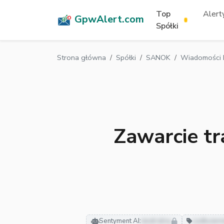
Top
Alerty
GpwAlert.com
Spółki
Strona główna
Spółki
SANOK
Wiadomości 
Zawarcie tr
Sentyment AI:
neutralny
zadłużen