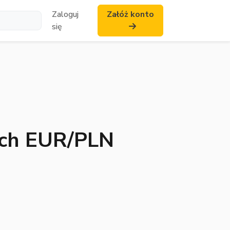
Zaloguj
Załóż konto
się
cych EUR/PLN