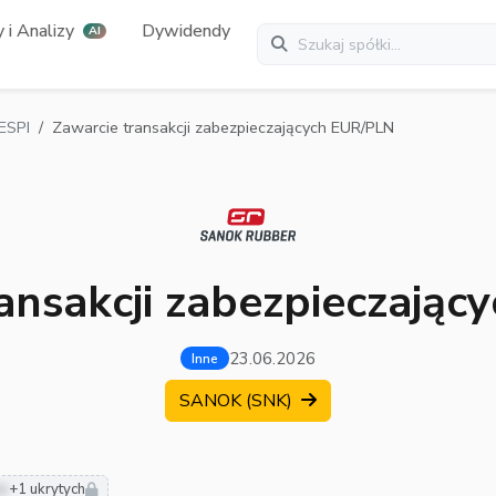
 i Analizy
Dywidendy
AI
ESPI
Zawarcie transakcji zabezpieczających EUR/PLN
ansakcji zabezpieczają
23.06.2026
Inne
SANOK (SNK)
ie
+1 ukrytych