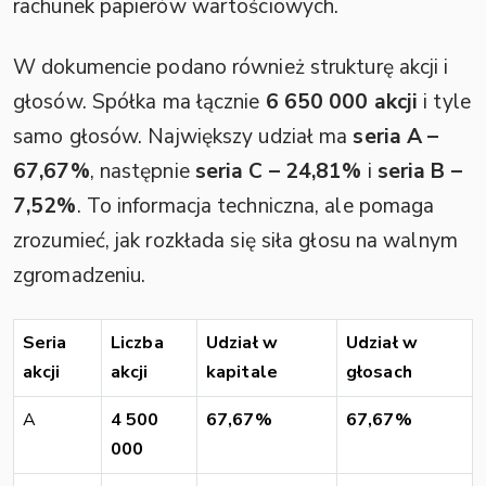
rachunek papierów wartościowych.
W dokumencie podano również strukturę akcji i
głosów. Spółka ma łącznie
6 650 000 akcji
i tyle
samo głosów. Największy udział ma
seria A –
67,67%
, następnie
seria C – 24,81%
i
seria B –
7,52%
. To informacja techniczna, ale pomaga
zrozumieć, jak rozkłada się siła głosu na walnym
zgromadzeniu.
Seria
Liczba
Udział w
Udział w
akcji
akcji
kapitale
głosach
A
4 500
67,67%
67,67%
000