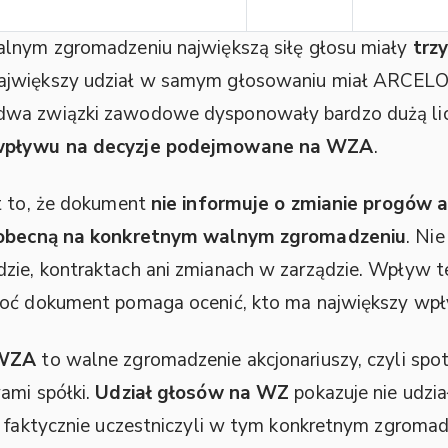
alnym zgromadzeniu największą siłę głosu miały
trz
Największy udział w samym głosowaniu miał ARCE
dwa związki zawodowe dysponowały bardzo dużą li
ę wpływu na decyzje podejmowane na WZA
.
t to, że dokument
nie informuje o zmianie progów a
obecną na konkretnym walnym zgromadzeniu
. Ni
zie, kontraktach ani zmianach w zarządzie. Wpływ t
hoć dokument pomaga ocenić, kto ma największy wpł
WZA
to walne zgromadzenie akcjonariuszy, czyli spot
ami spółki.
Udział głosów na WZ
pokazuje nie udział
y faktycznie uczestniczyli w tym konkretnym zgromad