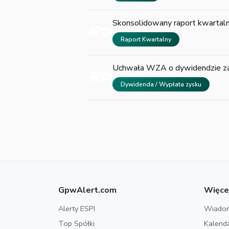
Skonsolidowany raport kwarta
Raport Kwartalny
Uchwała WZA o dywidendzie z
Dywidenda / Wypłata zysku
GpwAlert.com
Więce
Alerty ESPI
Wiadom
Top Spółki
Kalend