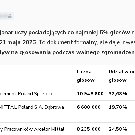
usze
jonariuszy posiadających co najmniej 5% głosów
n
21 maja 2026
. To dokument formalny, ale daje inwe
wpływ na głosowania podczas walnego zgromadzen
Liczba
Udział w og
głosów
głosów
ment Poland Sp. z o.o.
10 948 800
32,68%
ITTAL Poland S.A. Dąbrowa
6 600 000
19,70%
 Pracowników Arcelor Mittal
8 235 000
24,58%