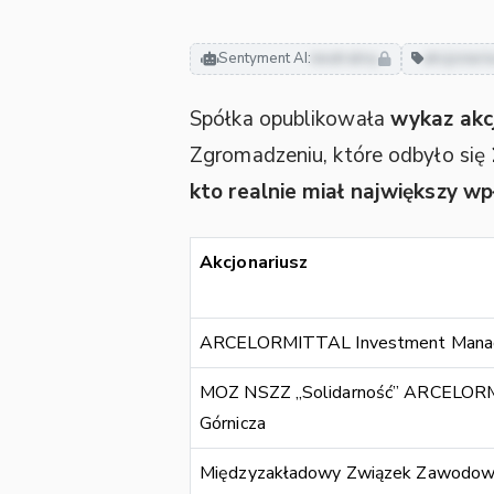
Sentyment AI:
neutralny
akcjonari
Spółka opublikowała
wykaz akc
Zgromadzeniu, które odbyło się
kto realnie miał największy 
Akcjonariusz
ARCELORMITTAL Investment Manage
MOZ NSZZ „Solidarność” ARCELORM
Górnicza
Międzyzakładowy Związek Zawodowy