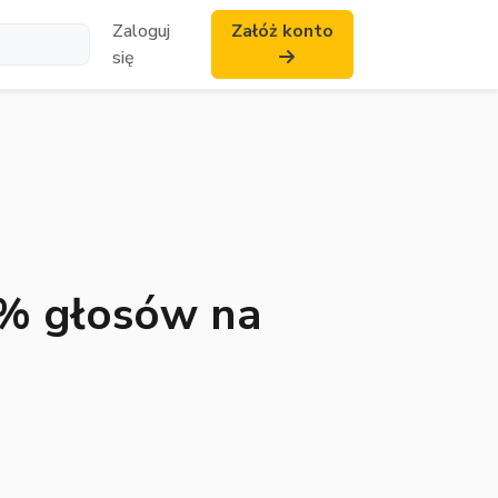
Zaloguj
Załóż konto
się
5% głosów na