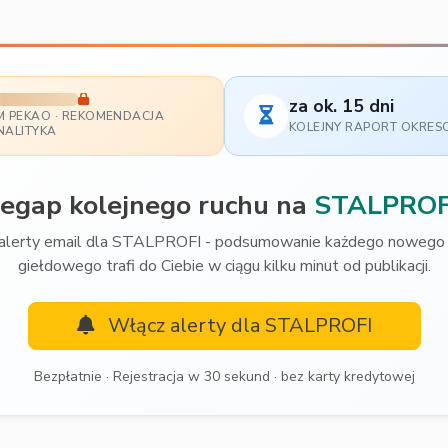
za ok. 15 dni
M PEKAO · REKOMENDACJA
KOLEJNY RAPORT OKRE
NALITYKA
zegap kolejnego ruchu na
STALPROF
alerty email dla STALPROFI - podsumowanie każdego nowego 
giełdowego trafi do Ciebie w ciągu kilku minut od publikacji.
Włącz alerty dla STALPROFI
Bezpłatnie · Rejestracja w 30 sekund · bez karty kredytowej