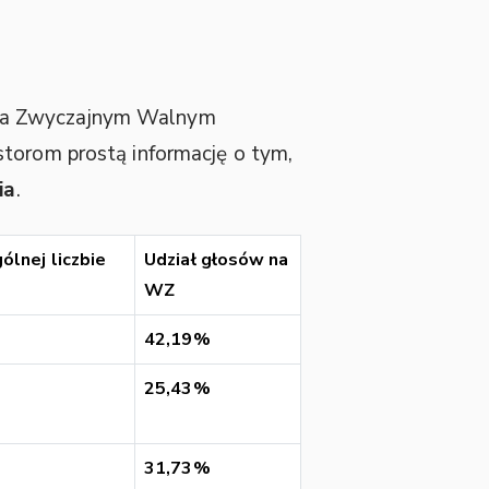
a Zwyczajnym Walnym
storom prostą informację o tym,
ia
.
ólnej liczbie
Udział głosów na
WZ
42,19%
25,43%
31,73%