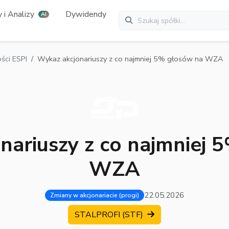
 i Analizy
Dywidendy
AI
ci ESPI
Wykaz akcjonariuszy z co najmniej 5% głosów na WZA
nariuszy z co najmniej 
WZA
22.05.2026
Zmiany w akcjonariacie (progi)
STALPROFI (STF)