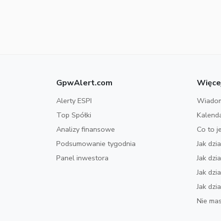
GpwAlert.com
Więce
Alerty ESPI
Wiadom
Top Spółki
Kalend
Analizy finansowe
Co to j
Podsumowanie tygodnia
Jak dzi
Panel inwestora
Jak dz
Jak dzi
Jak dzi
Nie mas