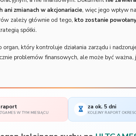
ani zmianach w akcjonariacie
, więc jego wpływ na 
orów zależy głównie od tego,
kto zostanie powołan
ategią spółki.
rgan, który kontroluje działania zarządu i nadzoruje
znie problemów finansowych, ale może być ważna, j
 raport
za ok. 5 dni
LTGAMES W TYM MIESIĄCU
KOLEJNY RAPORT OKRE