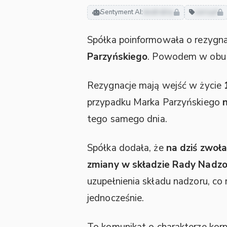
Sentyment AI:
neutralny
zarząd
Spółka poinformowała o rezygna
Parzyńskiego
. Powodem w obu
Rezygnacje mają wejść w życie
przypadku Marka Parzyńskiego
tego samego dnia.
Spółka dodała, że
na dziś zwoł
zmiany w składzie Rady Nadzo
uzupełnienia składu nadzoru, c
jednocześnie.
To komunikat o charakterze kor