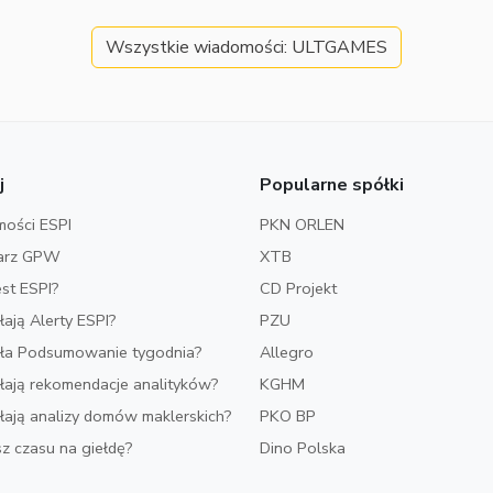
Wszystkie wiadomości: ULTGAMES
j
Popularne spółki
ości ESPI
PKN ORLEN
arz GPW
XTB
est ESPI?
CD Projekt
ałają Alerty ESPI?
PZU
iała Podsumowanie tygodnia?
Allegro
ałają rekomendacje analityków?
KGHM
ałają analizy domów maklerskich?
PKO BP
z czasu na giełdę?
Dino Polska