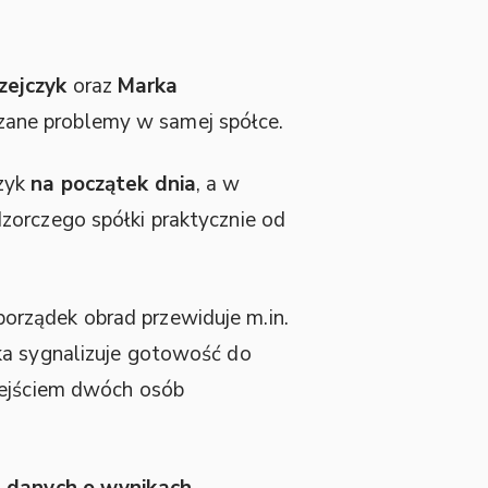
zejczyk
oraz
Marka
azane problemy w samej spółce.
czyk
na początek dnia
, a w
zorczego spółki praktycznie od
porządek obrad przewiduje m.in.
łka sygnalizuje gotowość do
dejściem dwóch osób
a danych o wynikach,