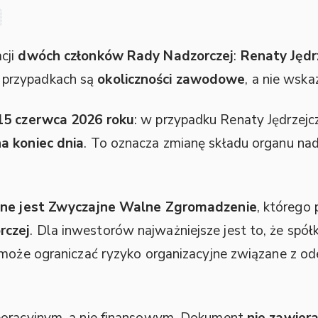
cji
dwóch członków Rady Nadzorczej
:
Renaty Jędr
 przypadkach są
okoliczności zawodowe
, a nie wsk
15 czerwca 2026 roku
: w przypadku Renaty Jędrzej
na koniec dnia
. To oznacza zmianę składu organu nad
ane jest Zwyczajne Walne Zgromadzenie
, którego 
rczej
. Dla inwestorów najważniejsze jest to, że spó
o może ograniczać ryzyko organizacyjne związane z o
poracyjnym, a nie finansowym. Dokument
nie zawier