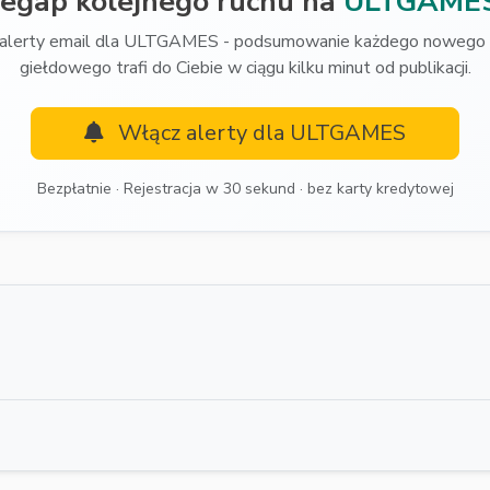
zegap kolejnego ruchu na
ULTGAME
alerty email dla ULTGAMES - podsumowanie każdego nowego 
giełdowego trafi do Ciebie w ciągu kilku minut od publikacji.
Włącz alerty dla ULTGAMES
Bezpłatnie · Rejestracja w 30 sekund · bez karty kredytowej