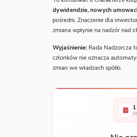
dywidendzie, nowych umowach 
pośredni. Znaczenie dla inwest
zmiana wpłynie na nadzór nad str
Wyjaśnienie:
Rada Nadzorcza to o
członków nie oznacza automatyc
zmian we władzach spółki.
1
U