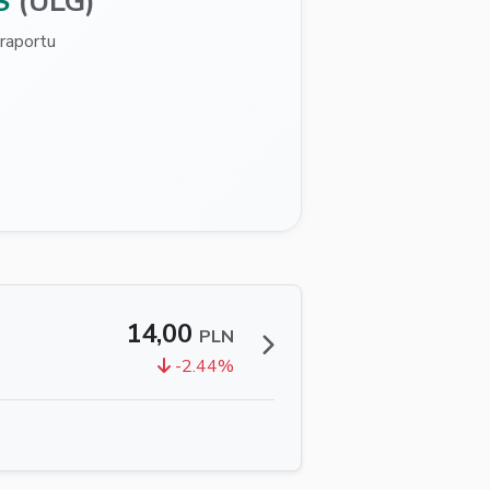
S
(ULG)
raportu
14,00
PLN
-2.44%