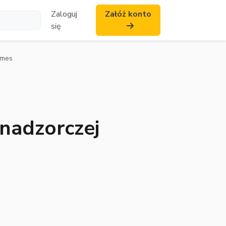
Zaloguj
Załóż konto
się
ames
nadzorczej