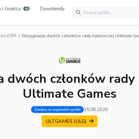
 i Analizy
Dywidendy
AI
ci ESPI
Rezygnacja dwóch członków rady nadzorczej Ultimate G
a dwóch członków rady 
Ultimate Games
15.06.2026
Zmiany w organach spółki
ULTGAMES (ULG)