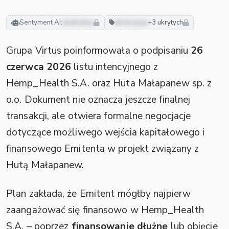
Sentyment AI:
neutralny
akwizycje
+3 ukrytych
Grupa Virtus poinformowała o podpisaniu
26
czerwca 2026
listu intencyjnego z
Hemp_Health S.A. oraz Huta Małapanew sp. z
o.o. Dokument nie oznacza jeszcze finalnej
transakcji, ale otwiera formalne negocjacje
dotyczące możliwego wejścia kapitałowego i
finansowego Emitenta w projekt związany z
Hutą Małapanew.
Plan zakłada, że Emitent mógłby najpierw
zaangażować się finansowo w Hemp_Health
S.A. – poprzez
finansowanie dłużne
lub objęcie