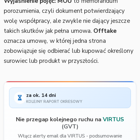
Wyjaśnienie pojęć:
MOU
to memorandum
porozumienia, czyli dokument potwierdzający
wolę współpracy, ale zwykle nie dający jeszcze
takich skutków jak pełna umowa.
Offtake
oznacza umowę, w której jedna strona
zobowiązuje się odbierać lub kupować określony
surowiec lub produkt w przyszłości.
za ok. 14 dni
KOLEJNY RAPORT OKRESOWY
Nie przegap kolejnego ruchu na
VIRTUS
(GVT)
Włącz alerty email dla VIRTUS - podsumowanie