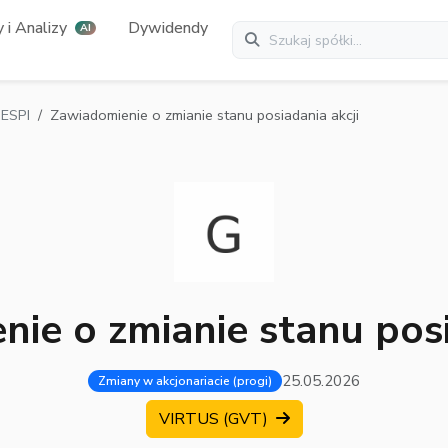
 i Analizy
Dywidendy
AI
ESPI
Zawiadomienie o zmianie stanu posiadania akcji
ie o zmianie stanu posi
25.05.2026
Zmiany w akcjonariacie (progi)
VIRTUS (GVT)