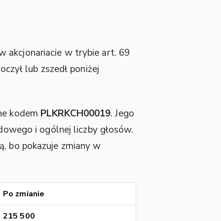
 akcjonariacie w trybie art. 69
oczył lub zszedł poniżej
one kodem
PLKRKCH00019
. Jego
dowego i ogólnej liczby głosów.
zą, bo pokazuje zmiany w
Po zmianie
215 500