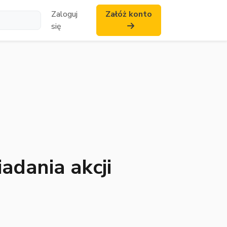
Zaloguj
Załóż konto
się
adania akcji