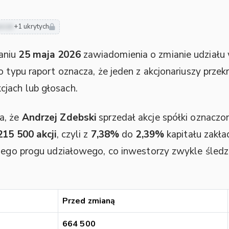
usze
+1 ukrytych
aniu
25 maja 2026
zawiadomienia o zmianie udziału w
o typu raport oznacza, że jeden z akcjonariuszy przekr
jach lub głosach.
a, że
Andrzej Zdebski
sprzedał akcje spółki oznacz
215 500 akcji
, czyli z
7,38%
do
2,39%
kapitału zakła
tnego progu udziałowego, co inwestorzy zwykle śled
Przed zmianą
664 500