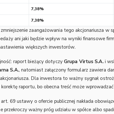
7,38%
7,38%
zmniejszenie zaangażowania tego akcjonariusza w s
zedaży ani jaki będzie wpływ na wyniki finansowe fir
i nastawienia większych inwestorów.
ność: raport bieżący dotyczy
Grupa Virtus S.A.
i ws
rna S.A.
, natomiast załączony formularz zawiera dan
o akcjonariusza. Dla inwestora to ważny sygnał ostr
korektę raportu, bo obecna treść może wprowadzać
art. 69 ustawy o ofercie publicznej nakłada obowią
, że przekroczy ważny próg udziału w spółce albo spad