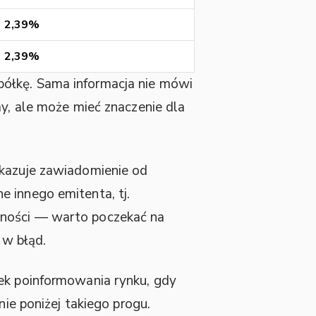
2,39%
2,39%
półkę. Sama informacja nie mówi
my, ale może mieć znaczenie dla
kazuje zawiadomienie od
e innego emitenta, tj.
ożności — warto poczekać na
 w błąd.
zek poinformowania rynku, gdy
nie poniżej takiego progu.