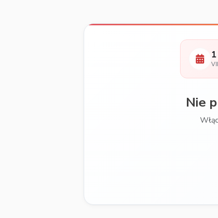
1
V
Nie 
Włąc