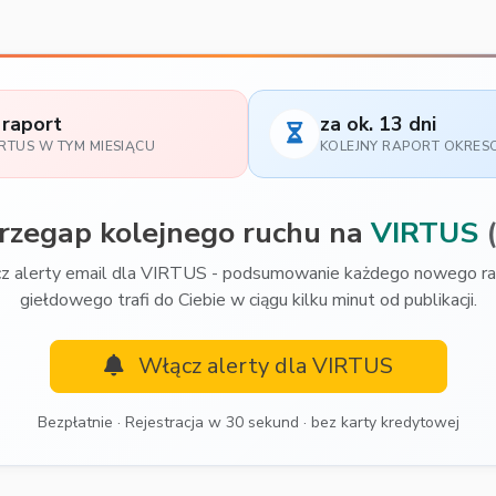
 raport
za ok. 13 dni
IRTUS W TYM MIESIĄCU
KOLEJNY RAPORT OKRE
przegap kolejnego ruchu na
VIRTUS
z alerty email dla VIRTUS - podsumowanie każdego nowego ra
giełdowego trafi do Ciebie w ciągu kilku minut od publikacji.
Włącz alerty dla VIRTUS
Bezpłatnie · Rejestracja w 30 sekund · bez karty kredytowej