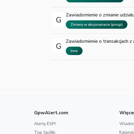
Zawiadomienie o zmianie udziału
Zmiany w akcjonariacie (progi)
Zawiadomienie o transakcjach z
Inne
GpwAlert.com
Więce
Alerty ESPI
Wiadom
Top Spółki
Kalend