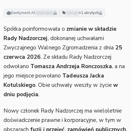
Sentyment AI:
neutralny
zarząd
+1 ukrytych
Spółka poinformowała o
zmianie w składzie
Rady Nadzorczej
, dokonanej uchwałami
Zwyczajnego Walnego Zgromadzenia z dnia
25
czerwca 2026
. Ze składu Rady Nadzorczej
odwołano
Tomasza Andrzeja Ronczoszka
, a na
jego miejsce powołano
Tadeusza Jacka
Kotulskiego
. Obie uchwały weszły w życie
w
dniu podjęcia
.
Nowy członek Rady Nadzorczej ma wieloletnie
doświadczenie prawne i korporacyjne, w tym w
obszarach
fuzji i przejęć
,
zamówień publicznych
,