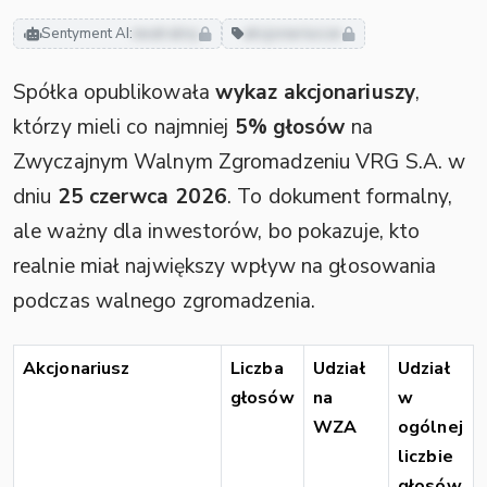
Sentyment AI:
neutralny
akcjonariusze
Spółka opublikowała
wykaz akcjonariuszy
,
którzy mieli co najmniej
5% głosów
na
Zwyczajnym Walnym Zgromadzeniu VRG S.A. w
dniu
25 czerwca 2026
. To dokument formalny,
ale ważny dla inwestorów, bo pokazuje, kto
realnie miał największy wpływ na głosowania
podczas walnego zgromadzenia.
Akcjonariusz
Liczba
Udział
Udział
głosów
na
w
WZA
ogólnej
liczbie
głosów