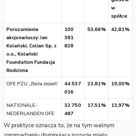
w
spółce
Porozumienie
100
53,66%
42,81%
akcjonariuszy: Jan
381
Kolański, Colian Sp. z
828
o.o., Kolański
Foundation Fundacja
Rodzinna
OFE PZU „Złota Jesień”
44 537
23,81%
19,00%
016
NATIONALE-
32 750
17,51%
13,97%
NEDERLANDEN OFE
487
W praktyce oznacza to, że na tym walnym
zgromadzeniu dominującą pozycję miało