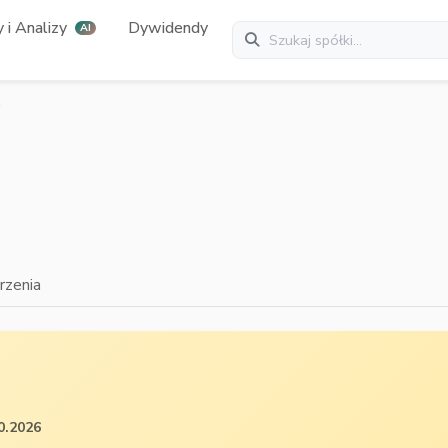
 i Analizy
Dywidendy
AI
zenia
0.2026