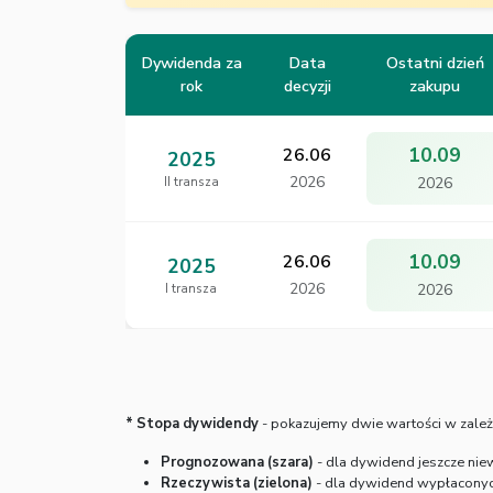
Dywidenda za
Data
Ostatni dzień
rok
decyzji
zakupu
10.09
26.06
2025
2026
2026
II transza
10.09
26.06
2025
2026
2026
I transza
* Stopa dywidendy
- pokazujemy dwie wartości w zależ
Prognozowana (szara)
- dla dywidend jeszcze nie
Rzeczywista (zielona)
- dla dywidend wypłaconych