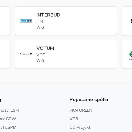
INTERBUD
ITB
WIG
VOTUM
VOT
WIG
j
Popularne spółki
ości ESPI
PKN ORLEN
arz GPW
XTB
est ESPI?
CD Projekt