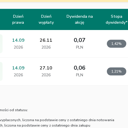
Dzień
Dzień
Dywidenda na
Stopa
prawa
wypłaty
akcję
dywidendy*
0,07
14.09
26.11
1,42%
2026
2026
PLN
0,06
14.09
27.10
1,21%
2026
2026
PLN
ności od statusu:
wypłaconych, liczona na podstawie ceny z ostatniego dnia notowania
, liczona na podstawie ceny z ostatniego dnia zakupu