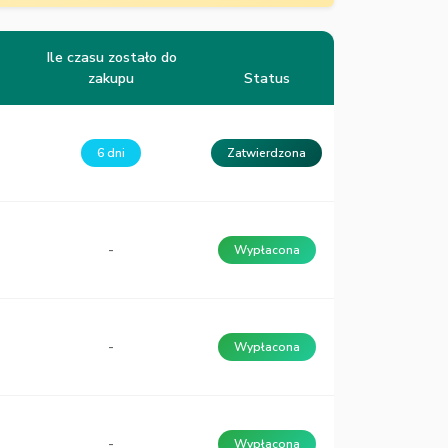
Ile czasu zostało do
zakupu
Status
6 dni
Zatwierdzona
-
Wypłacona
-
Wypłacona
-
Wypłacona