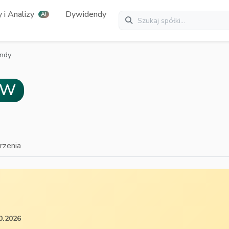
 i Analizy
Dywidendy
AI
ndy
WW
zenia
0.2026