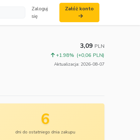
Zaloguj
Załóż konto
się
3,09
PLN
+1.98%
(+0,06 PLN)
Aktualizacja: 2026-08-07
6
dni do ostatniego dnia zakupu