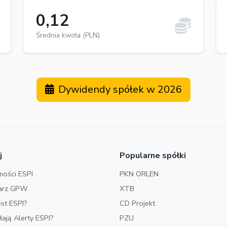
0,12
Średnia kwota (PLN)
Dywidendy spółek w 2026
j
Popularne spółki
ości ESPI
PKN ORLEN
arz GPW
XTB
est ESPI?
CD Projekt
ałają Alerty ESPI?
PZU