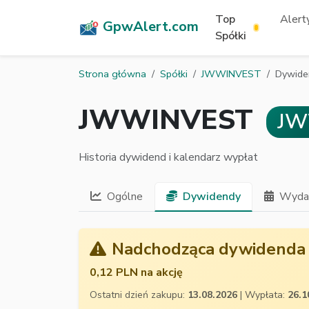
Top
Alerty
GpwAlert.com
Spółki
Strona główna
Spółki
JWWINVEST
Dywide
JWWINVEST
J
Historia dywidend i kalendarz wypłat
Ogólne
Dywidendy
Wydar
Nadchodząca dywidenda
0,12 PLN na akcję
Ostatni dzień zakupu:
13.08.2026
| Wypłata:
26.1