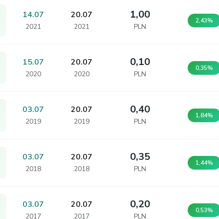
1,00
14.07
20.07
2,43%
2021
2021
PLN
0,10
15.07
20.07
0,35%
2020
2020
PLN
0,40
03.07
20.07
1,84%
2019
2019
PLN
0,35
03.07
20.07
1,44%
2018
2018
PLN
0,20
03.07
20.07
0,53%
2017
2017
PLN