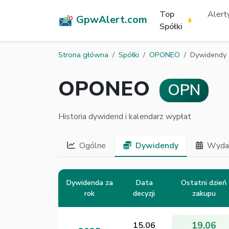
Top
Alerty
GpwAlert.com
Spółki
Strona główna
Spółki
OPONEO
Dywidendy
OPONEO
OPN
Historia dywidend i kalendarz wypłat
Ogólne
Dywidendy
Wydar
Dywidenda za
Data
Ostatni dzień
rok
decyzji
zakupu
19.06
15.06