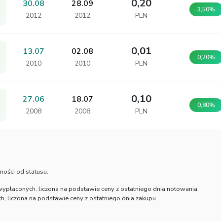
0,20
30.08
28.09
3,50%
2012
2012
PLN
0,01
13.07
02.08
0,20%
2010
2010
PLN
0,10
27.06
18.07
0,80%
2008
2008
PLN
ności od statusu:
wypłaconych, liczona na podstawie ceny z ostatniego dnia notowania
, liczona na podstawie ceny z ostatniego dnia zakupu