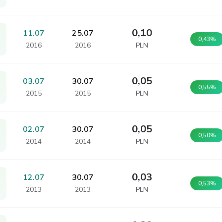
0,10
11.07
25.07
0,43%
2016
2016
PLN
0,05
03.07
30.07
0,55%
2015
2015
PLN
0,05
02.07
30.07
0,50%
2014
2014
PLN
0,03
12.07
30.07
0,53%
2013
2013
PLN