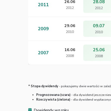
28.08
26.06
2011
2012
2012
09.07
29.06
2009
2010
2010
25.06
16.06
2007
2008
2008
* Stopa dywidendy
- pokazujemy dwie wartości w zależ
Prognozowana (szara)
- dla dywidend jeszcze nie
Rzeczywista (zielona)
- dla dywidend wypłaconych
Dywidendy wg roku