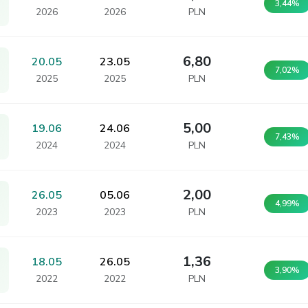
3,44%
2026
2026
PLN
6,80
20.05
23.05
7,02%
2025
2025
PLN
5,00
19.06
24.06
7,43%
2024
2024
PLN
2,00
26.05
05.06
4,99%
2023
2023
PLN
1,36
18.05
26.05
3,90%
2022
2022
PLN