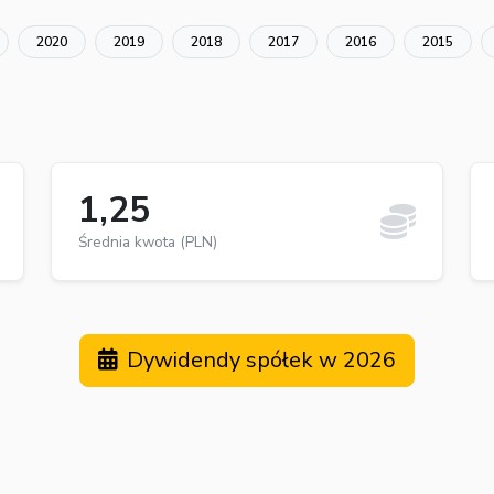
2020
2019
2018
2017
2016
2015
1,25
Średnia kwota (PLN)
Dywidendy spółek w 2026