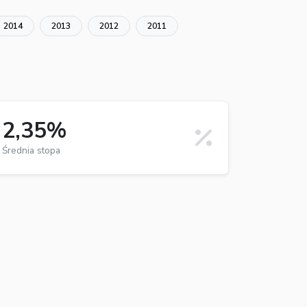
2014
2013
2012
2011
2,35%
Średnia stopa