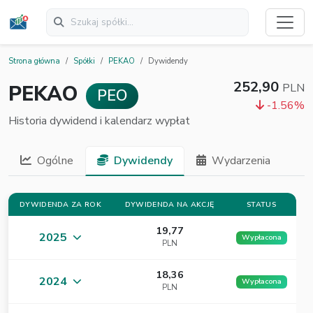
Strona główna
Spółki
PEKAO
Dywidendy
252,90
PEKAO
PLN
PEO
-1.56%
Historia dywidend i kalendarz wypłat
Ogólne
Dywidendy
Wydarzenia
DYWIDENDA ZA ROK
DYWIDENDA NA AKCJĘ
STATUS
19,77
2025
Wypłacona
PLN
18,36
2024
Wypłacona
PLN