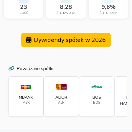
23
8,28
9,6%
ILOŚĆ
ŚR. KWOTA
ŚR. STOPA
Dywidendy spółek w 2026
Powiązane spółki
MBANK
ALIOR
BOŚ
BA
MBK
ALR
BOS
HAND
B