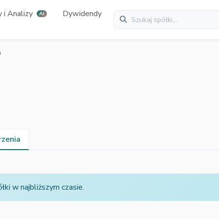
 i Analizy
Dywidendy
AI
a
zenia
ki w najbliższym czasie.