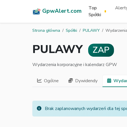
Top
Alerty
GpwAlert.com
Spółki
Strona główna
Spółki
PULAWY
Wydarzeni
PULAWY
ZAP
Wydarzenia korporacyjne i kalendarz GPW
Ogólne
Dywidendy
Wydar
Brak zaplanowanych wydarzeń dla tej spół