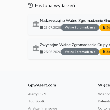
Historia wydarzeń
Nadzwyczajne Walne Zgromadzenie Gru
🏛️
23.07.2026
Walne Zgromadzenie
Zo
Zwyczajne Walne Zgromadzenie Grupy 
🏛️
25.06.2026
Walne Zgromadzenie
Zo
GpwAlert.com
Więce
Alerty ESPI
Wiadom
Top Spółki
Kalend
Analizy finansowe
Co to j