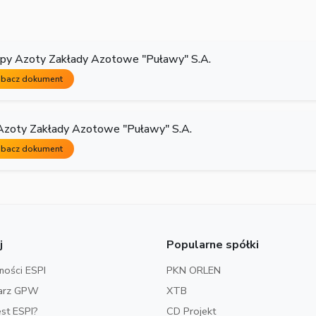
py Azoty Zakłady Azotowe "Puławy" S.A.
bacz dokument
Azoty Zakłady Azotowe "Puławy" S.A.
bacz dokument
j
Popularne spółki
ości ESPI
PKN ORLEN
arz GPW
XTB
est ESPI?
CD Projekt