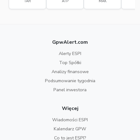
TAR
ATP
MAK
A
GpwAlert.com
Alerty ESPI
Top Spółki
Analizy finansowe
Podsumowanie tygodnia
Panel inwestora
Więcej
Wiadomości ESPI
Kalendarz GPW
Co to jest ESPI?