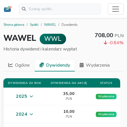
Strona główna
Spółki
WAWEL
Dywidendy
708,00
WAWEL
PLN
WWL
-0.84%
Historia dywidend i kalendarz wypłat
Ogólne
Dywidendy
Wydarzenia
DYWIDENDA ZA ROK
DYWIDENDA NA AKCJĘ
STATUS
35,00
2025
Wypłacona
PLN
10,00
2024
Wypłacona
PLN