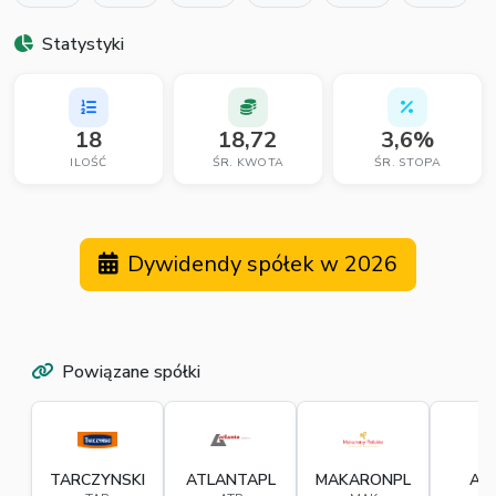
Statystyki
18
18,72
3,6%
ILOŚĆ
ŚR. KWOTA
ŚR. STOPA
Dywidendy spółek w 2026
Powiązane spółki
TARCZYNSKI
ATLANTAPL
MAKARONPL
AM